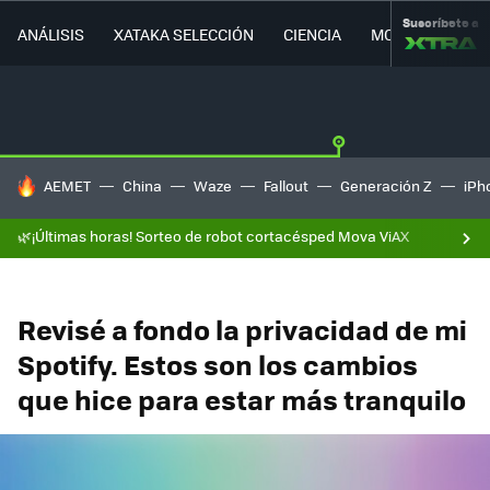
Suscríbete a
ANÁLISIS
XATAKA SELECCIÓN
CIENCIA
MOVILIDAD
HOY SE HABLA DE
AEMET
China
Waze
Fallout
Generación Z
iPh
🌿¡Últimas horas! Sorteo de robot cortacésped Mova ViAX
Revisé a fondo la privacidad de mi
Spotify. Estos son los cambios
que hice para estar más tranquilo