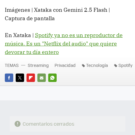
Imágenes | Xataka con Gemini 2.5 Flash |
Captura de pantalla
En Xataka |
Spotify ya no es un reproductor de
música. Es un "Netflix del audio" que quiere
devorar tu día entero
TEMAS
Streaming
Privacidad
Tecnología
Spotify
FACEBOOK
TWITTER
FLIPBOARD
E-
WHATSAPP
MAIL
Comentarios cerrados