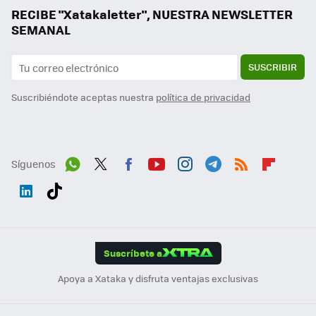
RECIBE "Xatakaletter", NUESTRA NEWSLETTER
SEMANAL
SUSCRIBIR
Suscribiéndote aceptas nuestra
política de privacidad
Síguenos
Wh
Twit
Fac
You
Inst
Tele
RSS
Flip
ats
ter
ebo
tub
agr
gra
boa
Link
Tikt
App
ok
e
am
m
rd
edI
ok
Suscríbete a
n
Apoya a Xataka y disfruta ventajas exclusivas