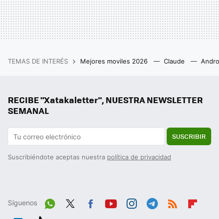
TEMAS DE INTERÉS
Mejores moviles 2026
Claude
Andro
RECIBE "Xatakaletter", NUESTRA NEWSLETTER
SEMANAL
SUSCRIBIR
Suscribiéndote aceptas nuestra
política de privacidad
Síguenos
Wh
Twit
Fac
You
Inst
Tele
RSS
Flip