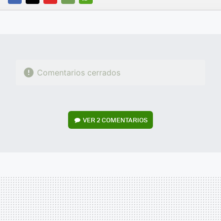
FACEBOOK
TWITTER
FLIPBOARD
E-
WHATSAPP
MAIL
Comentarios cerrados
VER
2 COMENTARIOS