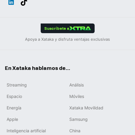
ats
ter
ebo
tub
agr
gra
boa
Link
Tikt
App
ok
e
am
m
rd
edIn
ok
Suscríbete a
Apoya a Xataka y disfruta ventajas exclusivas
En Xataka hablamos de...
Streaming
Análisis
Espacio
Móviles
Energía
Xataka Movilidad
Apple
Samsung
Inteligencia artificial
China