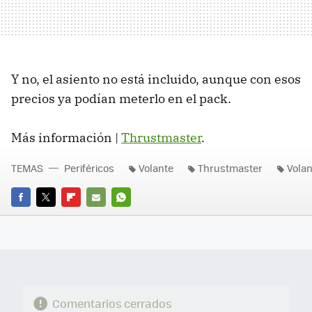
Y no, el asiento no está incluido, aunque con esos
precios ya podían meterlo en el pack.
Más información |
Thrustmaster
.
TEMAS
Periféricos
Volante
Thrustmaster
Volan
FACEBOOK
TWITTER
FLIPBOARD
E-
WHATSAPP
MAIL
Comentarios cerrados