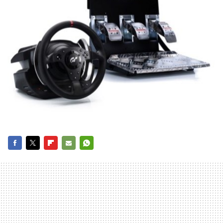
FACEBOOK
TWITTER
FLIPBOARD
E-
WHATSAPP
MAIL