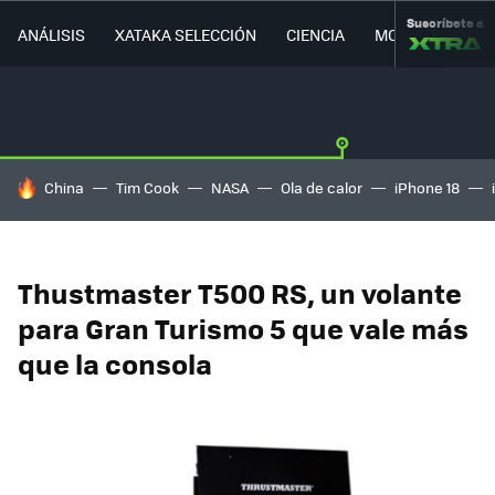
Suscríbete a
ANÁLISIS
XATAKA SELECCIÓN
CIENCIA
MOVILIDAD
HOY SE HABLA DE
China
Tim Cook
NASA
Ola de calor
iPhone 18
Thustmaster T500 RS, un volante
para Gran Turismo 5 que vale más
que la consola