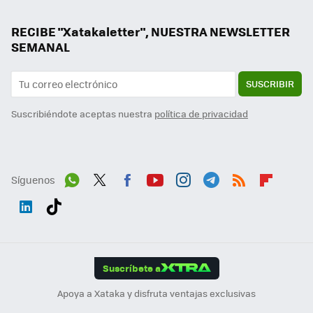
RECIBE "Xatakaletter", NUESTRA NEWSLETTER
SEMANAL
SUSCRIBIR
Suscribiéndote aceptas nuestra
política de privacidad
Síguenos
Wh
Twit
Fac
You
Inst
Tele
RSS
Flip
ats
ter
ebo
tub
agr
gra
boa
Link
Tikt
App
ok
e
am
m
rd
edI
ok
Suscríbete a
n
Apoya a Xataka y disfruta ventajas exclusivas