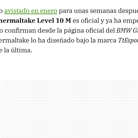
do
avistado en enero
para unas semanas despu
hermaltake Level 10 M
es oficial y ya ha emp
lo confirman desde la página oficial del
BMW
G
ermaltake lo ha diseñado bajo la marca
TtEspo
 la última.