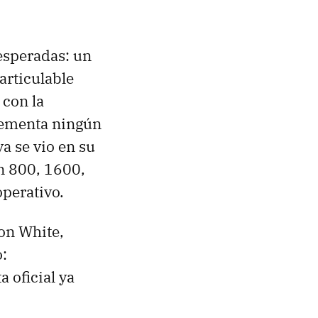
 esperadas: un
articulable
 con la
plementa ningún
ya se vio en su
n 800, 1600,
operativo.
ron White,
o:
a oficial ya