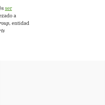
és
ser
ezado a
roup
, entidad
rts