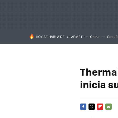
HOY SE HABLA DE
AEMET
China
Sequí
Thermal
inicia 
FACEBOOK
TWITTER
FLIPBOARD
E-