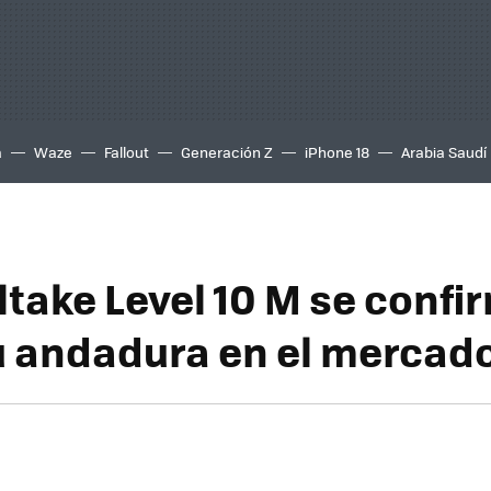
a
Waze
Fallout
Generación Z
iPhone 18
Arabia Saudí
take Level 10 M se confi
su andadura en el mercad