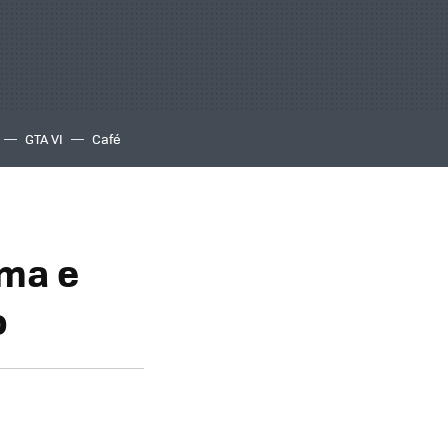
GTA VI
Café
rma e
o