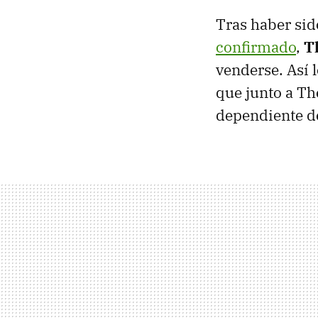
Tras haber si
confirmado
,
T
venderse. Así 
que junto a Th
dependiente de