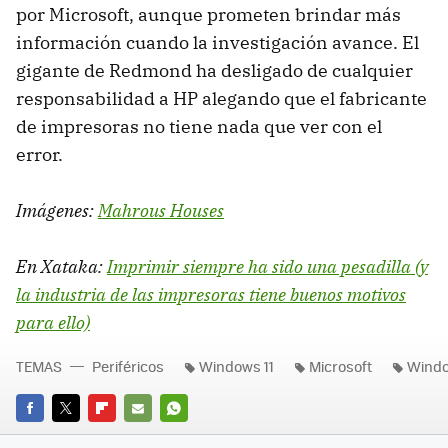
por Microsoft, aunque prometen brindar más
información cuando la investigación avance. El
gigante de Redmond ha desligado de cualquier
responsabilidad a HP alegando que el fabricante
de impresoras no tiene nada que ver con el
error.
Imágenes:
Mahrous Houses
En Xataka:
Imprimir siempre ha sido una pesadilla (y
la industria de las impresoras tiene buenos motivos
para ello)
TEMAS
Periféricos
Windows 11
Microsoft
Windo
FACEBOOK
TWITTER
FLIPBOARD
E-
WHATSAPP