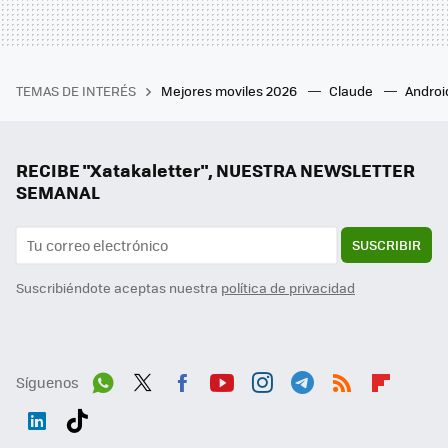
TEMAS DE INTERÉS
Mejores moviles 2026
Claude
Androi
RECIBE "Xatakaletter", NUESTRA NEWSLETTER
SEMANAL
SUSCRIBIR
Suscribiéndote aceptas nuestra
política de privacidad
Síguenos
Wh
Twit
Fac
You
Inst
Tele
RSS
Flip
ats
ter
ebo
tub
agr
gra
boa