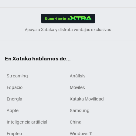
Link
Tikt
App
ok
e
am
m
rd
edI
ok
Suscríbete a
n
Apoya a Xataka y disfruta ventajas exclusivas
En Xataka hablamos de...
Streaming
Análisis
Espacio
Móviles
Energía
Xataka Movilidad
Apple
Samsung
Inteligencia artificial
China
Empleo
Windows 11