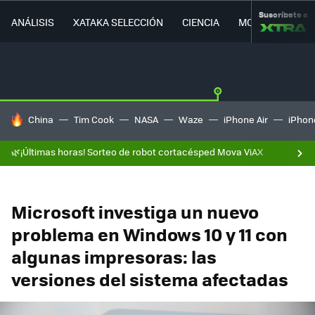
Suscríbete a
ANÁLISIS
XATAKA SELECCIÓN
CIENCIA
MOVILIDAD
HOY SE HABLA DE
China
Tim Cook
NASA
Waze
iPhone Air
iPhone
🌿¡Últimas horas! Sorteo de robot cortacésped Mova ViAX
Microsoft investiga un nuevo
problema en Windows 10 y 11 con
algunas impresoras: las
versiones del sistema afectadas