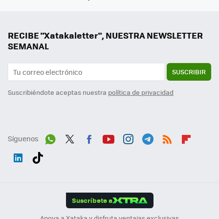
RECIBE "Xatakaletter", NUESTRA NEWSLETTER
SEMANAL
SUSCRIBIR
Suscribiéndote aceptas nuestra
política de privacidad
Síguenos
Wh
Twit
Fac
You
Inst
Tele
RSS
Flip
ats
ter
ebo
tub
agr
gra
boa
Link
Tikt
App
ok
e
am
m
rd
edI
ok
Suscríbete a
n
Apoya a Xataka y disfruta ventajas exclusivas