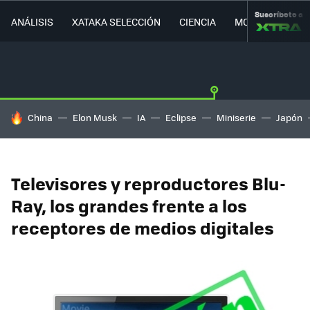
Suscríbete a
ANÁLISIS
XATAKA SELECCIÓN
CIENCIA
MOVILIDAD
HOY SE HABLA DE
China
Elon Musk
IA
Eclipse
Miniserie
Japón
Televisores y reproductores Blu-
Ray, los grandes frente a los
receptores de medios digitales