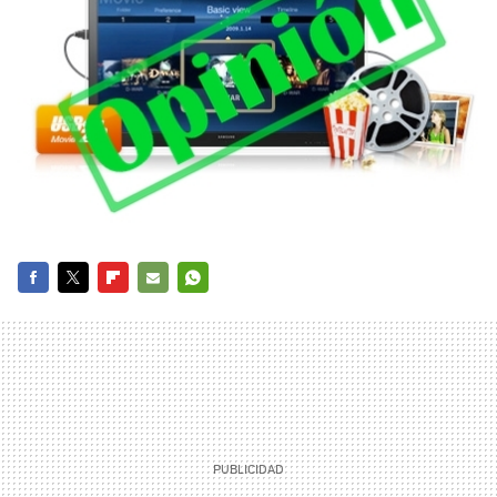
FACEBOOK
TWITTER
FLIPBOARD
E-
WHATSAPP
MAIL