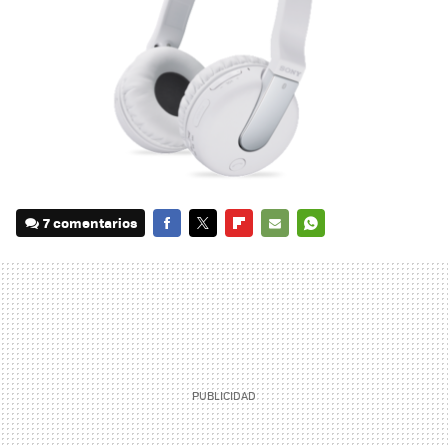
7 comentarios
FACEBOOK
TWITTER
FLIPBOARD
E-
WHATSAPP
MAIL