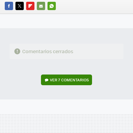
FACEBOOK
TWITTER
FLIPBOARD
E-
WHATSAPP
MAIL
Comentarios cerrados
VER
7 COMENTARIOS