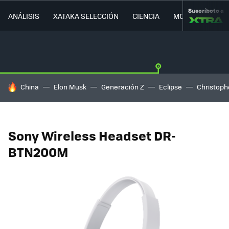
Suscríbete a
ANÁLISIS
XATAKA SELECCIÓN
CIENCIA
MOVILIDAD
HOY SE HABLA DE
China
Elon Musk
Generación Z
Eclipse
Christoph
Sony Wireless Headset DR-
BTN200M