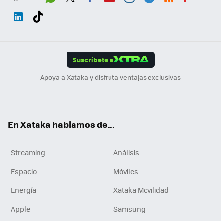
Wh
Twit
Fac
You
Inst
Tele
RSS
Flip
ats
ter
ebo
tub
agr
gra
boa
Link
Tikt
App
ok
e
am
m
rd
edI
ok
Suscríbete a
n
Apoya a Xataka y disfruta ventajas exclusivas
En Xataka hablamos de...
Streaming
Análisis
Espacio
Móviles
Energía
Xataka Movilidad
Apple
Samsung