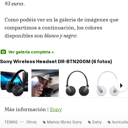
93 euros
.
Como podéis ver en la galería de imágenes que
compartimos a continuación, los colores
disponibles son
blanco y negro
:
Ver galería completa »
Sony Wireless Headset DR-BTN200M (6 fotos)
Ne
Más información |
Sony
TEMAS
Otros
Manos libres Sony
Sony
Auricul