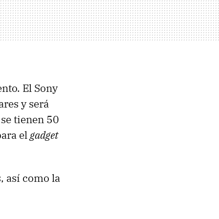
ento. El Sony
res y será
 se tienen 50
para el
gadget
, así como la