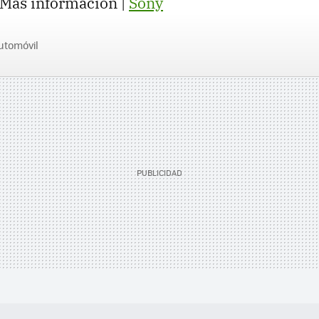
Más información |
Sony
utomóvil