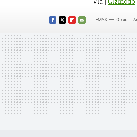
Vía |
Gizmodo
TEMAS
Otros
A
FACEBOOK
TWITTER
FLIPBOARD
E-
MAIL