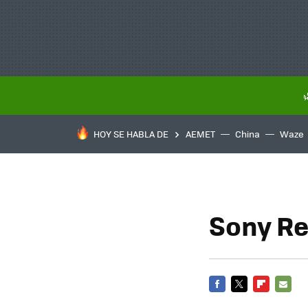
HOY SE HABLA DE
AEMET
China
Waze
Sony Re
FACEBOOK
TWITTER
FLIPBOARD
E-