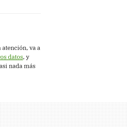
 atención, va a
ros datos
, y
 casi nada más