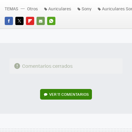
TEMAS
Otros
Auriculares
Sony
Auriculares So
FACEBOOK
TWITTER
FLIPBOARD
E-
WHATSAPP
MAIL
Comentarios cerrados
VER
11 COMENTARIOS