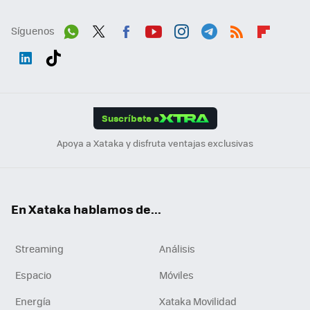
Síguenos
Wh
Twit
Fac
You
Inst
Tele
RSS
Flip
ats
ter
ebo
tub
agr
gra
boa
Link
Tikt
App
ok
e
am
m
rd
edI
ok
Suscríbete a
n
Apoya a Xataka y disfruta ventajas exclusivas
En Xataka hablamos de...
Streaming
Análisis
Espacio
Móviles
Energía
Xataka Movilidad