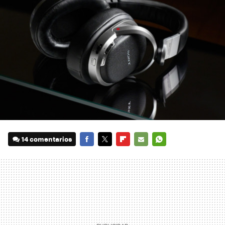
14 comentarios
FACEBOOK
TWITTER
FLIPBOARD
E-
WHATSAPP
MAIL