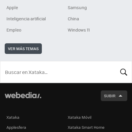
Apple
Samsung
Inteligencia artificial
China
Empleo
Windows 11
VER MÁS TEMAS
BUSCA
SUBIR
Xataka
Xataka Móvil
Applesfera
Xataka Smart Home