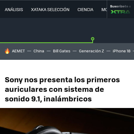
Suscríbete a
ANÁLISIS
XATAKA SELECCIÓN
CIENCIA
MOVILIDAD
HOY SE HABLA DE
AEMET
China
Bill Gates
Generación Z
iPhone 18
Sony nos presenta los primeros
auriculares con sistema de
sonido 9.1, inalámbricos