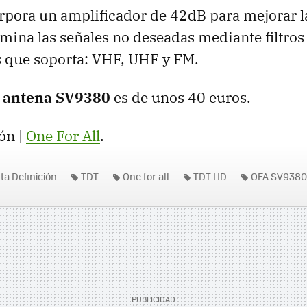
rpora un amplificador de 42dB para mejorar l
imina las señales no deseadas mediante filtros
s que soporta:
VHF
,
UHF
y FM.
a antena SV9380
es de unos 40 euros.
ón |
One For All
.
lta Definición
TDT
One for all
TDT HD
OFA SV9380