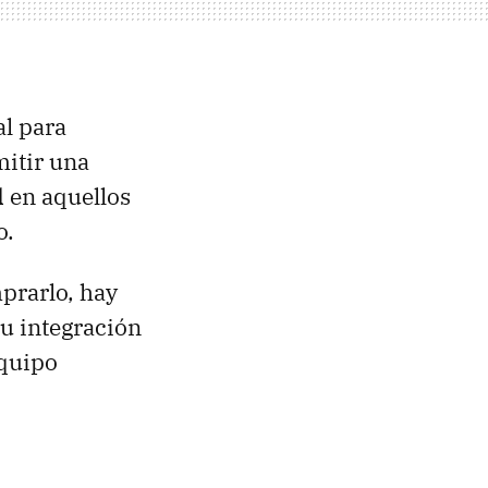
al para
mitir una
d en aquellos
o.
prarlo, hay
su integración
equipo