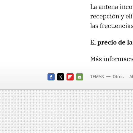
La antena inco
recepción y el
las frecuencia
El
precio de l
Más informaci
TEMAS
Otros
A
FACEBOOK
TWITTER
FLIPBOARD
E-
MAIL