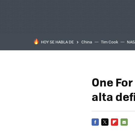
HOY SE HABLA DE
China
Tim Cook
NAS
One For
alta def
FACEBOOK
TWITTER
FLIPBOARD
E-