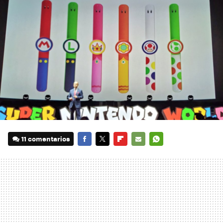
11 comentarios
FACEBOOK
TWITTER
FLIPBOARD
E-
WHATSAPP
MAIL