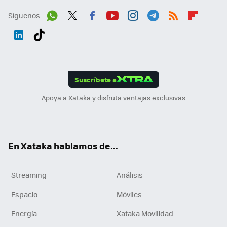
Síguenos
Wh
Twit
Fac
You
Inst
Tele
RSS
Flip
ats
ter
ebo
tub
agr
gra
boa
Link
Tikt
App
ok
e
am
m
rd
edI
ok
Suscríbete a
n
Apoya a Xataka y disfruta ventajas exclusivas
En Xataka hablamos de...
Streaming
Análisis
Espacio
Móviles
Energía
Xataka Movilidad