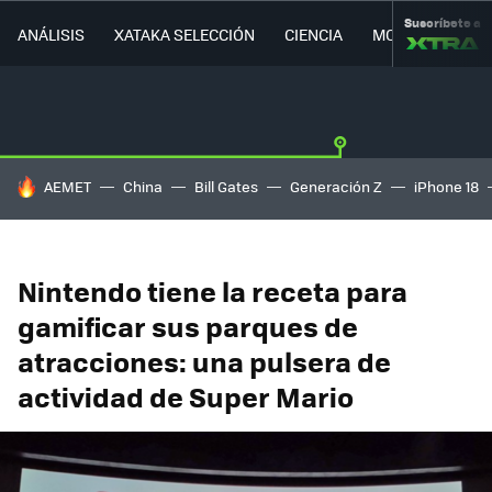
Suscríbete a
ANÁLISIS
XATAKA SELECCIÓN
CIENCIA
MOVILIDAD
HOY SE HABLA DE
AEMET
China
Bill Gates
Generación Z
iPhone 18
Nintendo tiene la receta para
gamificar sus parques de
atracciones: una pulsera de
actividad de Super Mario