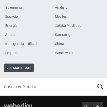
Streaming
Análisis
Espacio
Móviles
Energía
Xataka Movilidad
Apple
Samsung
Inteligencia artificial
China
Empleo
Windows 11
VER MÁS TEMAS
BUSCA
SUBIR