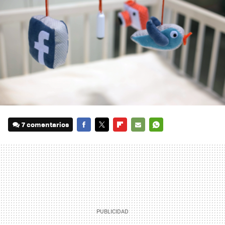
7 comentarios
FACEBOOK
TWITTER
FLIPBOARD
E-
WHATSAPP
MAIL