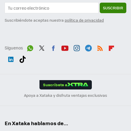
SUSCRIBIR
Suscribiéndote aceptas nuestra
política de privacidad
Síguenos
Wh
Twit
Fac
You
Inst
Tele
RSS
Flip
ats
ter
ebo
tub
agr
gra
boa
Link
Tikt
App
ok
e
am
m
rd
edI
ok
Suscríbete a
n
Apoya a Xataka y disfruta ventajas exclusivas
En Xataka hablamos de...