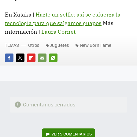
En Xataka |
Hazte un selfie: así se esfuerza la
tecnología para que salgamos guapos
Más
información |
Laura Cornet
TEMAS
Otros
Juguetes
New Born Fame
FACEBOOK
TWITTER
FLIPBOARD
E-
WHATSAPP
MAIL
Comentarios cerrados
VER
5 COMENTARIOS