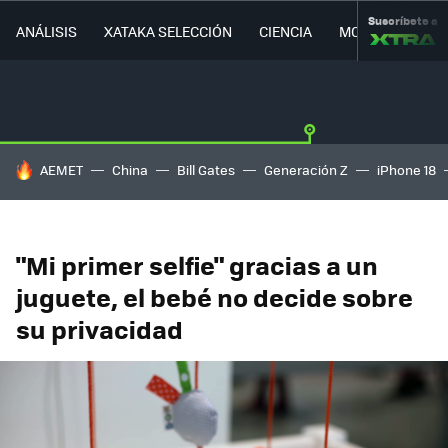
Suscríbete a
ANÁLISIS
XATAKA SELECCIÓN
CIENCIA
MOVILIDAD
HOY SE HABLA DE
AEMET
China
Bill Gates
Generación Z
iPhone 18
"Mi primer selfie" gracias a un
juguete, el bebé no decide sobre
su privacidad