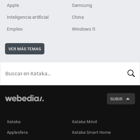
Apple
Samsung
Inteligencia artificial
China
Empleo
Windows 11
VER MÁS TEMAS
BUSCA
SUBIR
Xataka
Xataka Móvil
Applesfera
Xataka Smart Home