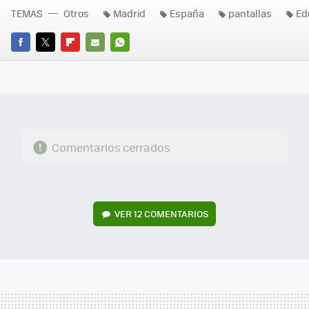
TEMAS
Otros
Madrid
España
pantallas
Ed
FACEBOOK
TWITTER
FLIPBOARD
E-
WHATSAPP
MAIL
Comentarios cerrados
VER
12 COMENTARIOS