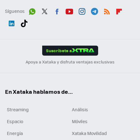
Síguenos
Wh
Twit
Fac
You
Inst
Tele
RSS
Flip
ats
ter
ebo
tub
agr
gra
boa
Link
Tikt
App
ok
e
am
m
rd
edI
ok
Suscríbete a
n
Apoya a Xataka y disfruta ventajas exclusivas
En Xataka hablamos de...
Streaming
Análisis
Espacio
Móviles
Energía
Xataka Movilidad