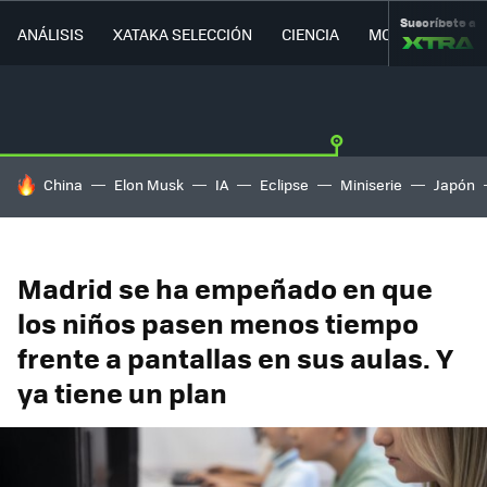
Suscríbete a
ANÁLISIS
XATAKA SELECCIÓN
CIENCIA
MOVILIDAD
HOY SE HABLA DE
China
Elon Musk
IA
Eclipse
Miniserie
Japón
Madrid se ha empeñado en que
los niños pasen menos tiempo
frente a pantallas en sus aulas. Y
ya tiene un plan