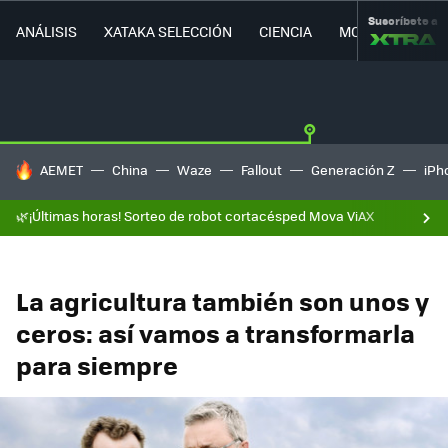
Suscríbete a
ANÁLISIS
XATAKA SELECCIÓN
CIENCIA
MOVILIDAD
HOY SE HABLA DE
AEMET
China
Waze
Fallout
Generación Z
iPh
🌿¡Últimas horas! Sorteo de robot cortacésped Mova ViAX
La agricultura también son unos y
ceros: así vamos a transformarla
para siempre