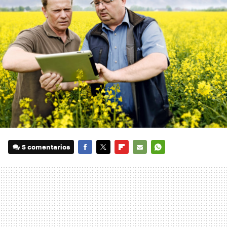
5 comentarios
FACEBOOK
TWITTER
FLIPBOARD
E-
WHATSAPP
MAIL