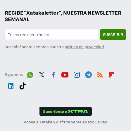
RECIBE "Xatakaletter", NUESTRA NEWSLETTER
SEMANAL
SUSCRIBIR
Suscribiéndote aceptas nuestra
política de privacidad
Síguenos
Wh
Twit
Fac
You
Inst
Tele
RSS
Flip
ats
ter
ebo
tub
agr
gra
boa
Link
Tikt
App
ok
e
am
m
rd
edI
ok
Suscríbete a
n
Apoya a Xataka y disfruta ventajas exclusivas