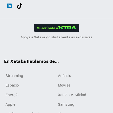
Wh
Twit
Fac
You
Inst
Tele
RSS
Flip
ats
ter
ebo
tub
agr
gra
boa
Link
Tikt
App
ok
e
am
m
rd
edI
ok
Suscríbete a
n
Apoya a Xataka y disfruta ventajas exclusivas
En Xataka hablamos de...
Streaming
Análisis
Espacio
Móviles
Energía
Xataka Movilidad
Apple
Samsung