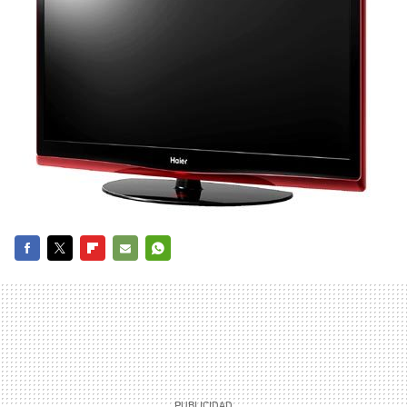
FACEBOOK
TWITTER
FLIPBOARD
E-
WHATSAPP
MAIL