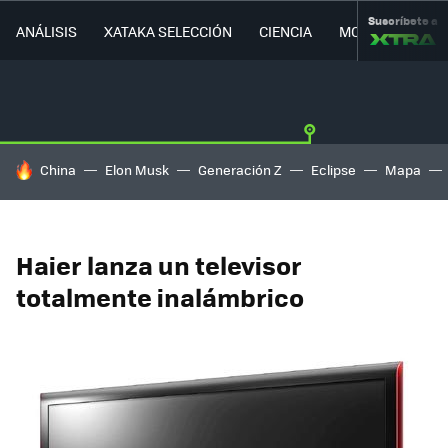
Suscríbete a
ANÁLISIS
XATAKA SELECCIÓN
CIENCIA
MOVILIDAD
HOY SE HABLA DE
China
Elon Musk
Generación Z
Eclipse
Mapa
Haier lanza un televisor
totalmente inalámbrico