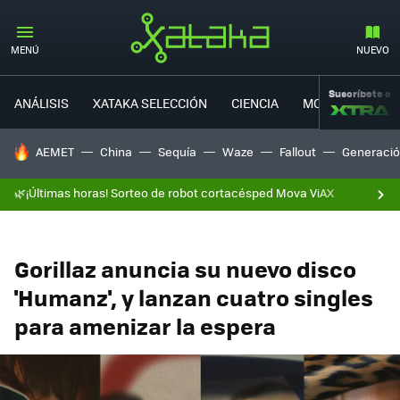
MENÚ
NUEVO
Suscríbete a
ANÁLISIS
XATAKA SELECCIÓN
CIENCIA
MOVILIDAD
HOY SE HABLA DE
AEMET
China
Sequía
Waze
Fallout
Generació
🌿¡Últimas horas! Sorteo de robot cortacésped Mova ViAX
Gorillaz anuncia su nuevo disco
'Humanz', y lanzan cuatro singles
para amenizar la espera