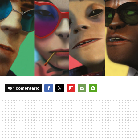
1 comentario
FACEBOOK
TWITTER
FLIPBOARD
E-
WHATSAPP
MAIL