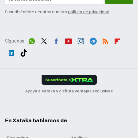
Suscribiéndote aceptas nuestra
política de privacidad
Síguenos
Wh
Twit
Fac
You
Inst
Tele
RSS
Flip
ats
ter
ebo
tub
agr
gra
boa
Link
Tikt
App
ok
e
am
m
rd
edI
ok
Suscríbete a
n
Apoya a Xataka y disfruta ventajas exclusivas
En Xataka hablamos de...
Streaming
Análisis