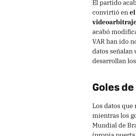
El partido aca
convirtió en
el
videoarbitraj
acabó modifica
VAR han ido no
datos señalan
desarrollan los
Goles de
Los datos que r
mientras los g
Mundial de Bra
(propia puerta,