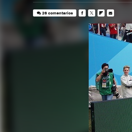
26 comentarios
FACEBOOK
TWITTER
FLIPBOARD
E-
MAIL