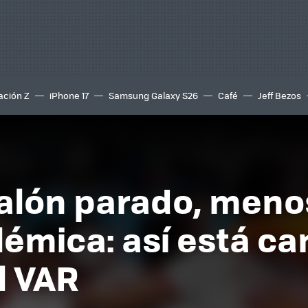
ación Z
iPhone 17
Samsung Galaxy S26
Café
Jeff Bezos
alón parado, meno
lémica: así está c
l VAR