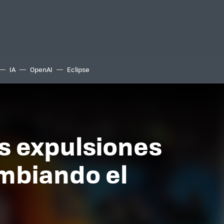
IA
OpenAI
Eclipse
s expulsiones
ambiando el