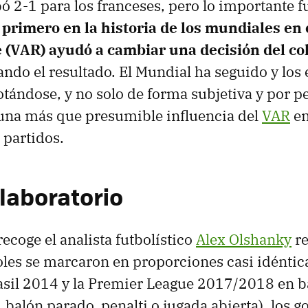
bó 2-1 para los franceses, pero lo importante f
 primero en la historia de los mundiales en 
e (VAR) ayudó a cambiar una decisión del co
ndo el resultado. El Mundial ha seguido y los 
tándose, y no solo de forma subjetiva y por p
 una más que presumible influencia del
VAR
en
 partidos.
 laboratorio
ecoge el analista futbolístico
Alex Olshanky
re
oles se marcaron en proporciones casi idéntica
sil 2014 y la Premier League 2017/2018 en ba
 balón parado, penalti o jugada abierta), los g