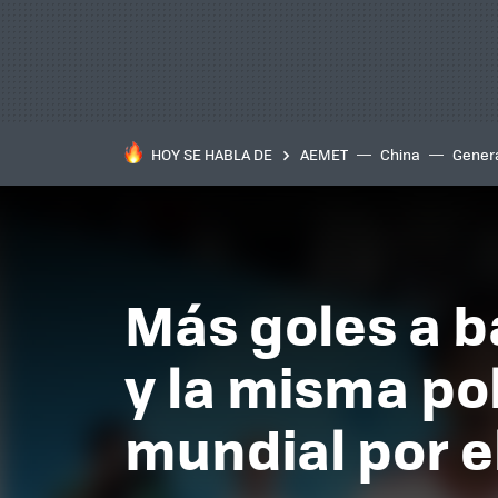
HOY SE HABLA DE
AEMET
China
Gener
Más goles a b
y la misma po
mundial por e