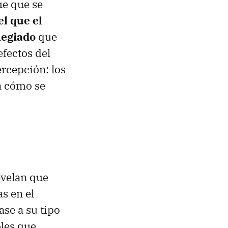
ue que se
el que el
legiado
que
efectos del
ercepción: los
 cómo se
velan que
s en el
se a su tipo
oles que