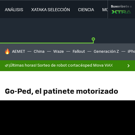
Suscríbete a
ANÁLISIS
XATAKA SELECCIÓN
CIENCIA
MOVILIDAD
HOY SE HABLA DE
AEMET
China
Waze
Fallout
Generación Z
iPh
🌿¡Últimas horas! Sorteo de robot cortacésped Mova ViAX
Go-Ped, el patinete motorizado