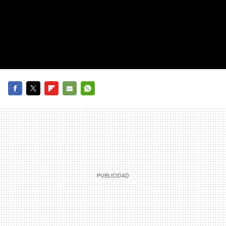
FACEBOOK
TWITTER
FLIPBOARD
E-
WHATSAPP
MAIL