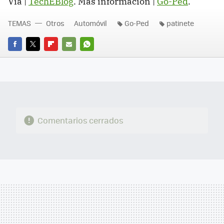
Vía |
TechEBlog
. Más información |
Go-Ped
.
TEMAS
Otros
Automóvil
Go-Ped
patinete
FACEBOOK
TWITTER
FLIPBOARD
E-
WHATSAPP
MAIL
Comentarios cerrados