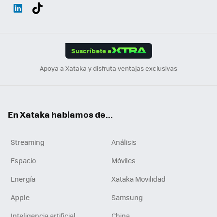
Wh
Twit
Fac
You
Inst
Tele
RSS
Flip
ats
ter
ebo
tub
agr
gra
boa
Link
Tikt
App
ok
e
am
m
rd
edI
ok
Suscríbete a
n
Apoya a Xataka y disfruta ventajas exclusivas
En Xataka hablamos de...
Streaming
Análisis
Espacio
Móviles
Energía
Xataka Movilidad
Apple
Samsung
Inteligencia artificial
China