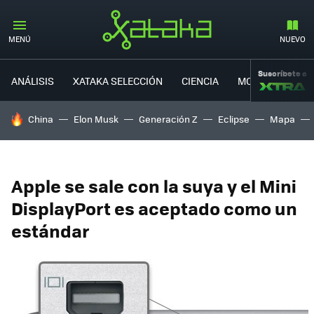
MENÚ
NUEVO
Suscríbete a
ANÁLISIS
XATAKA SELECCIÓN
CIENCIA
MOVILIDAD
HOY SE HABLA DE
China
Elon Musk
Generación Z
Eclipse
Mapa
Apple se sale con la suya y el Mini
DisplayPort es aceptado como un
estándar