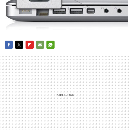
FACEBOOK
TWITTER
FLIPBOARD
E-
WHATSAPP
MAIL