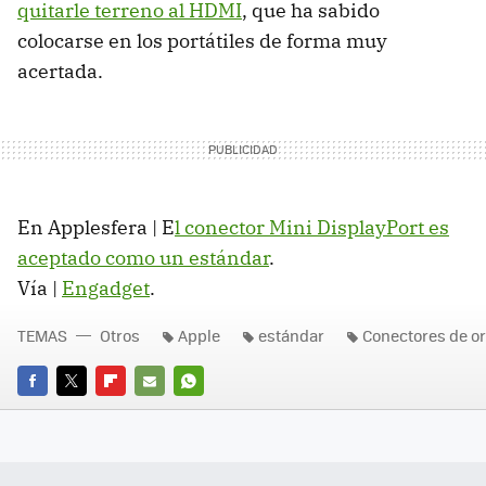
quitarle terreno al HDMI
, que ha sabido
colocarse en los portátiles de forma muy
acertada.
En Applesfera | E
l conector Mini DisplayPort es
aceptado como un estándar
.
Vía |
Engadget
.
TEMAS
Otros
Apple
estándar
Conectores de o
FACEBOOK
TWITTER
FLIPBOARD
E-
WHATSAPP
MAIL