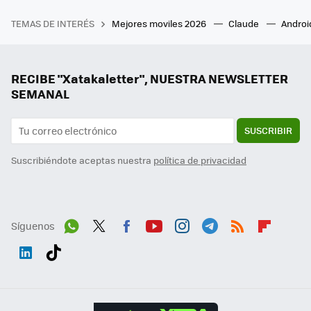
TEMAS DE INTERÉS
Mejores moviles 2026
Claude
Androi
RECIBE "Xatakaletter", NUESTRA NEWSLETTER
SEMANAL
SUSCRIBIR
Suscribiéndote aceptas nuestra
política de privacidad
Síguenos
Wh
Twit
Fac
You
Inst
Tele
RSS
Flip
ats
ter
ebo
tub
agr
gra
boa
Link
Tikt
App
ok
e
am
m
rd
edI
ok