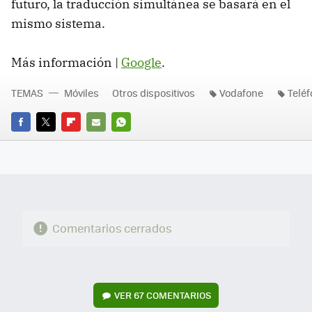
futuro, la traducción simultánea se basará en el
mismo sistema.
Más información |
Google
.
TEMAS
Móviles
Otros dispositivos
Vodafone
Telé
FACEBOOK
TWITTER
FLIPBOARD
E-
WHATSAPP
MAIL
Comentarios cerrados
VER
67 COMENTARIOS