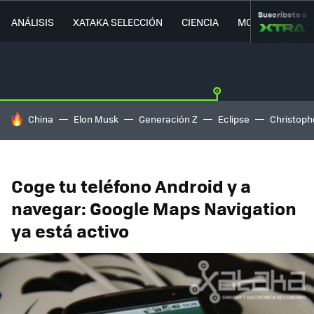
Suscríbete a
ANÁLISIS
XATAKA SELECCIÓN
CIENCIA
MOVILIDAD
HOY SE HABLA DE
China
Elon Musk
Generación Z
Eclipse
Christoph
Coge tu teléfono Android y a
navegar: Google Maps Navigation
ya está activo