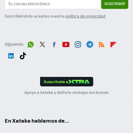
SUSCRIBIR
Suscribiéndote aceptas nuestra
política de privacidad
Síguenos
Wh
Twit
Fac
You
Inst
Tele
RSS
Flip
ats
ter
ebo
tub
agr
gra
boa
Link
Tikt
App
ok
e
am
m
rd
edI
ok
Suscríbete a
n
Apoya a Xataka y disfruta ventajas exclusivas
En Xataka hablamos de...