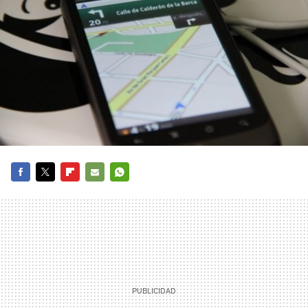
FACEBOOK
TWITTER
FLIPBOARD
E-
WHATSAPP
MAIL