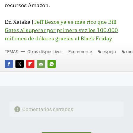
recursos Amazon.
En Xataka |
Jeff Bezos ya es más rico que Bill
Gates al superar por primera vez los 100.000
millones de dólares gracias al Black Friday
TEMAS
Otros dispositivos
Ecommerce
espejo
mo
FACEBOOK
TWITTER
FLIPBOARD
E-
WHATSAPP
MAIL
Comentarios cerrados