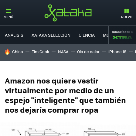
MENÚ
NUEVO
Suscríbete a
ANÁLISIS
XATAKA SELECCIÓN
CIENCIA
MOVILIDAD
HOY SE HABLA DE
China
Tim Cook
NASA
Ola de calor
iPhone 18
Amazon nos quiere vestir
virtualmente por medio de un
espejo "inteligente" que también
nos dejaría comprar ropa