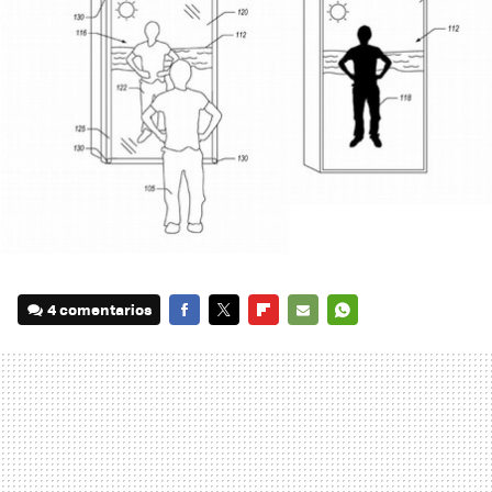
4 comentarios
FACEBOOK
TWITTER
FLIPBOARD
E-
WHATSAPP
MAIL