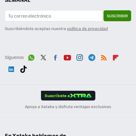
SUSCRIBIR
Suscribiéndote aceptas nuestra
política de privacidad
Síguenos
Wh
Twit
Fac
You
Inst
Tele
RSS
Flip
ats
ter
ebo
tub
agr
gra
boa
Link
Tikt
App
ok
e
am
m
rd
edI
ok
Suscríbete a
n
Apoya a Xataka y disfruta ventajas exclusivas
En Xataka hablamos de...