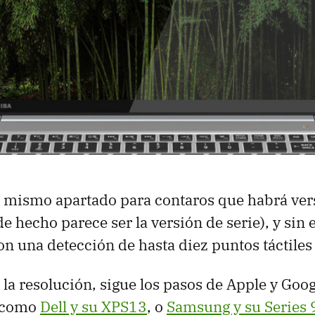
l mismo apartado para contaros que habrá ver
e hecho parece ser la versión de serie), y sin el
on una detección de hasta diez puntos táctiles
 la resolución, sigue los pasos de Apple y Goog
 como
Dell y su XPS13
, o
Samsung y su Series 