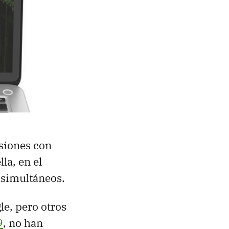
siones con
la, en el
 simultáneos.
le, pero otros
9
, no han