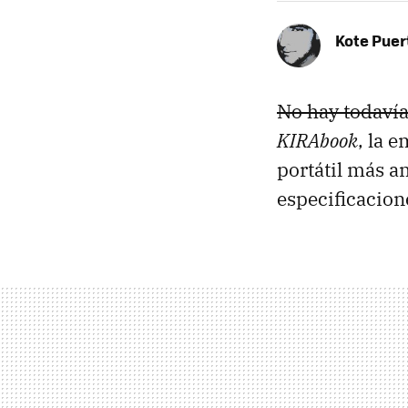
Kote Puer
No hay todaví
KIRAbook
, la 
portátil más 
especificacion