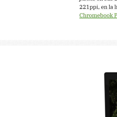
221ppi, en la l
Chromebook P