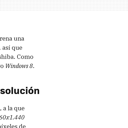
trena una
, así que
oshiba. Como
vo
Windows 8
.
esolución
, a la que
560x1.440
íxeles de