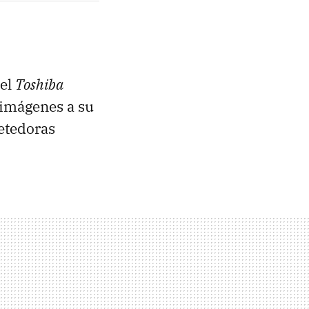
del
Toshiba
 imágenes a su
etedoras