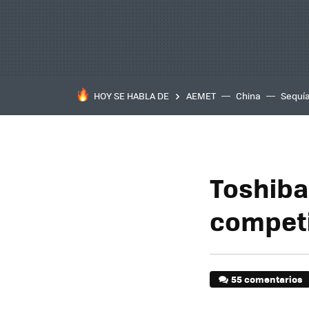
HOY SE HABLA DE
AEMET
China
Sequí
Toshiba
competi
55 comentarios