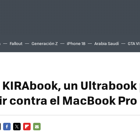
a
Fallout
Generación Z
iPhone 18
Arabia Saudí
GTA VI
 KIRAbook, un Ultrabook
r contra el MacBook Pro
FACEBOOK
TWITTER
FLIPBOARD
E-