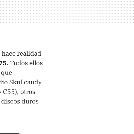
 hace realidad
C75
. Todos ellos
s que
dio Skullcandy
 C55), otros
 discos duros