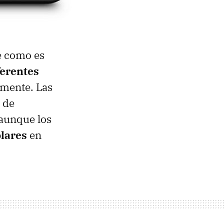
e como es
ferentes
rmente. Las
a de
 aunque los
ólares
en