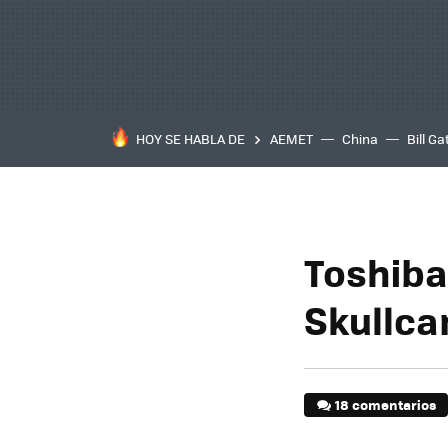
HOY SE HABLA DE
AEMET
China
Bill Ga
Toshiba
Skullca
18 comentarios