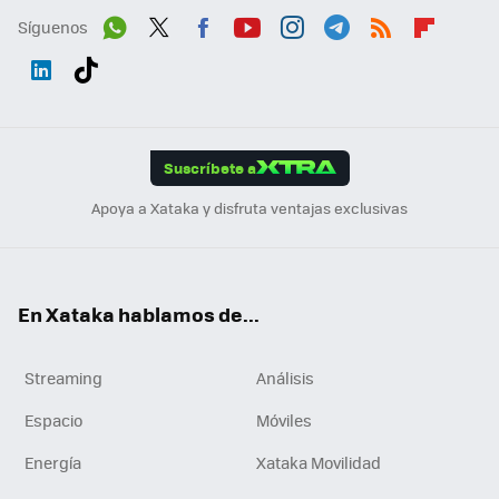
Síguenos
Wh
Twit
Fac
You
Inst
Tele
RSS
Flip
ats
ter
ebo
tub
agr
gra
boa
Link
Tikt
App
ok
e
am
m
rd
edI
ok
Suscríbete a
n
Apoya a Xataka y disfruta ventajas exclusivas
En Xataka hablamos de...
Streaming
Análisis
Espacio
Móviles
Energía
Xataka Movilidad