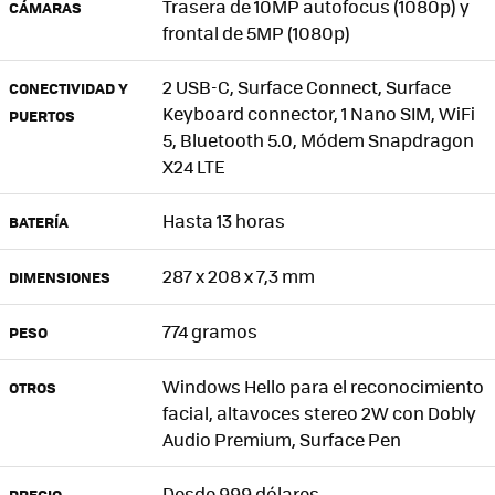
Trasera de 10MP autofocus (1080p) y
CÁMARAS
frontal de 5MP (1080p)
2 USB-C, Surface Connect, Surface
CONECTIVIDAD Y
Keyboard connector, 1 Nano SIM, WiFi
PUERTOS
5, Bluetooth 5.0, Módem Snapdragon
X24 LTE
Hasta 13 horas
BATERÍA
287 x 208 x 7,3 mm
DIMENSIONES
774 gramos
PESO
Windows Hello para el reconocimiento
OTROS
facial, altavoces stereo 2W con Dobly
Audio Premium, Surface Pen
Desde 999 dólares
PRECIO