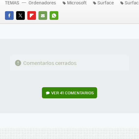
TEMAS
Ordenadores
Microsoft
Surface
Surfac
FACEBOOK
TWITTER
FLIPBOARD
E-
WHATSAPP
MAIL
Comentarios cerrados
VER
41 COMENTARIOS