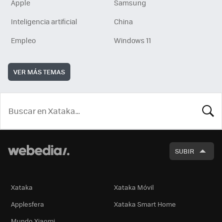
Apple
Samsung
Inteligencia artificial
China
Empleo
Windows 11
VER MÁS TEMAS
BUSCA
SUBIR
Xataka
Xataka Móvil
Applesfera
Xataka Smart Home
Mundo Xiaomi