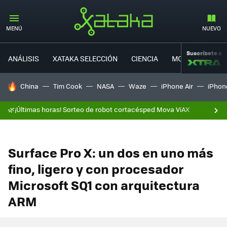
MENÚ
NUEVO
Suscríbete a
ANÁLISIS
XATAKA SELECCIÓN
CIENCIA
MOVILIDAD
HOY SE HABLA DE
China
Tim Cook
NASA
Waze
iPhone Air
iPhone
🌿¡Últimas horas! Sorteo de robot cortacésped Mova ViAX
Surface Pro X: un dos en uno más
fino, ligero y con procesador
Microsoft SQ1 con arquitectura
ARM