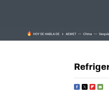
HOY SE HABLA DE
AEMET
China
Sequí
Refriger
FACEBOOK
TWITTER
FLIPBOARD
E-
MAIL