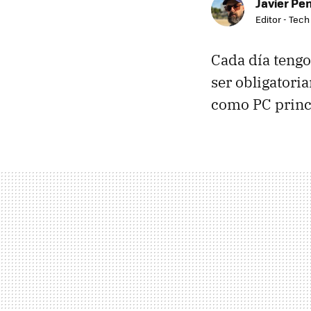
Javier Pe
Editor - Tech
Cada día teng
ser obligatori
como PC princ