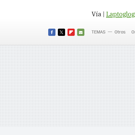
Vía |
Laptoglog
TEMAS
Otros
O
FACEBOOK
TWITTER
FLIPBOARD
E-
MAIL