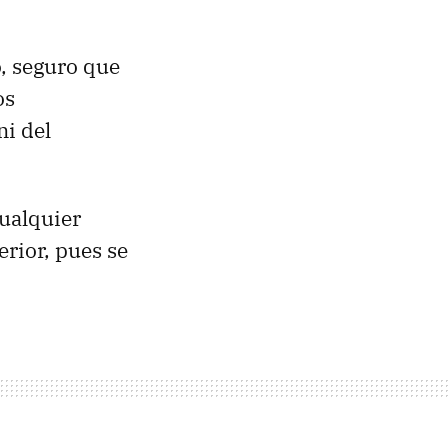
o, seguro que
os
i del
cualquier
rior, pues se