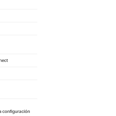
nnect
la configuración