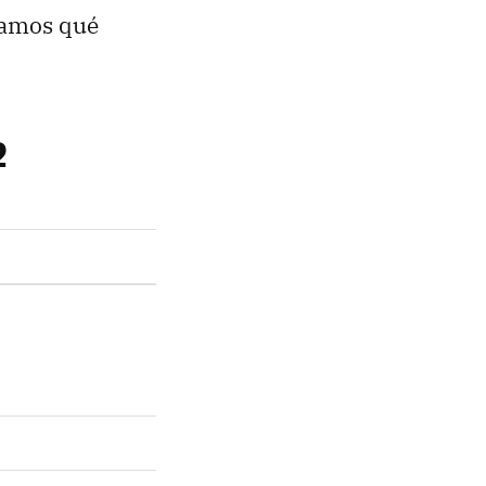
eamos qué
2