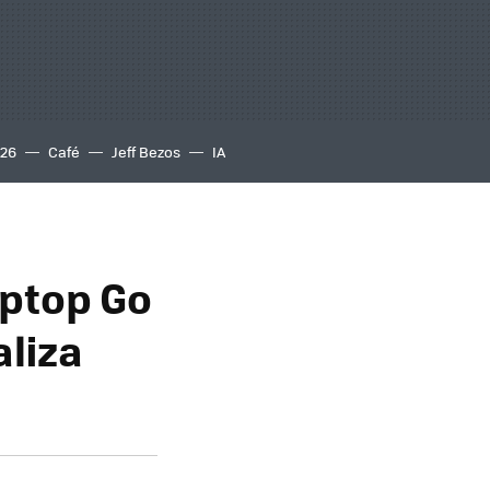
S26
Café
Jeff Bezos
IA
aptop Go
aliza