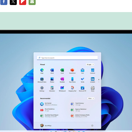
FACEBOOK
TWITTER
FLIPBOARD
E-
MAIL