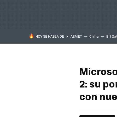
HOY SE HABLA DE
AEMET
China
Bill Ga
Microso
2: su po
con nue