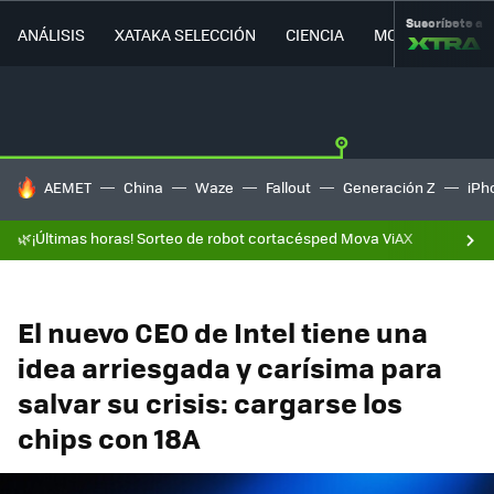
Suscríbete a
ANÁLISIS
XATAKA SELECCIÓN
CIENCIA
MOVILIDAD
HOY SE HABLA DE
AEMET
China
Waze
Fallout
Generación Z
iPh
🌿¡Últimas horas! Sorteo de robot cortacésped Mova ViAX
El nuevo CEO de Intel tiene una
idea arriesgada y carísima para
salvar su crisis: cargarse los
chips con 18A