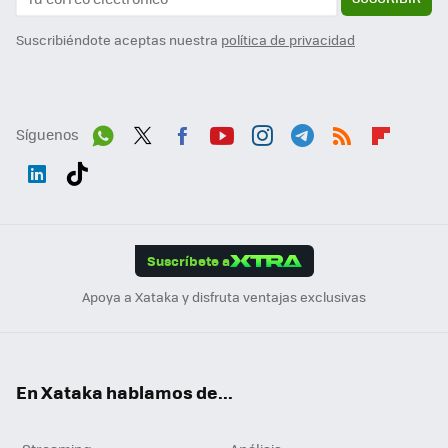
Suscribiéndote aceptas nuestra
política de privacidad
Síguenos
Wh
Twit
Fac
You
Inst
Tele
RSS
Flip
ats
ter
ebo
tub
agr
gra
boa
Link
Tikt
App
ok
e
am
m
rd
edI
ok
Suscríbete a
n
Apoya a Xataka y disfruta ventajas exclusivas
En Xataka hablamos de...