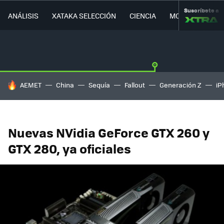
Suscríbete a
ANÁLISIS
XATAKA SELECCIÓN
CIENCIA
MOVILIDAD
HOY SE HABLA DE
AEMET
China
Sequía
Fallout
Generación Z
iP
Nuevas NVidia GeForce GTX 260 y
GTX 280, ya oficiales