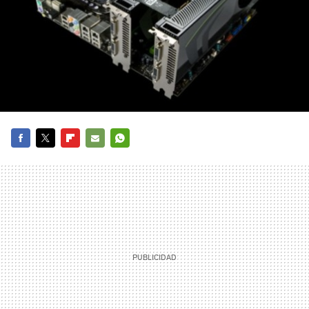
FACEBOOK
TWITTER
FLIPBOARD
E-
WHATSAPP
MAIL