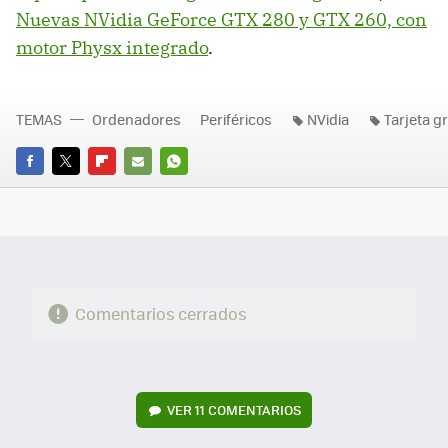
Nuevas NVidia GeForce GTX 280 y GTX 260, con
motor Physx integrado
.
TEMAS
Ordenadores
Periféricos
NVidia
Tarjeta gr
FACEBOOK
TWITTER
FLIPBOARD
E-
WHATSAPP
MAIL
Comentarios cerrados
VER
11 COMENTARIOS