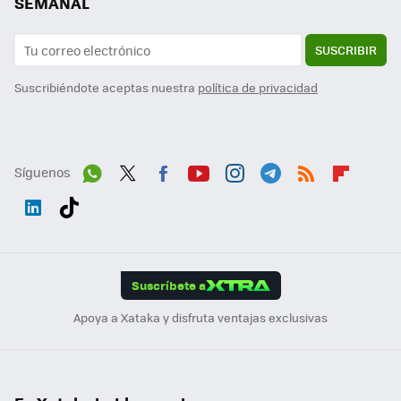
SEMANAL
SUSCRIBIR
Suscribiéndote aceptas nuestra
política de privacidad
Síguenos
Wh
Twit
Fac
You
Inst
Tele
RSS
Flip
ats
ter
ebo
tub
agr
gra
boa
Link
Tikt
App
ok
e
am
m
rd
edI
ok
Suscríbete a
n
Apoya a Xataka y disfruta ventajas exclusivas