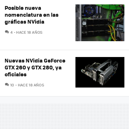
Posible nueva
nomenclatura en las
gráficas NVidia
COMENTARIOS
4
HACE 18 AÑOS
Nuevas NVidia GeForce
GTX 260 y GTX 280, ya
oficiales
COMENTARIOS
10
HACE 18 AÑOS