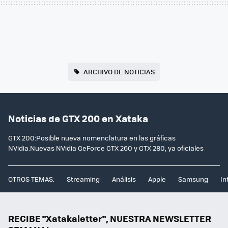
ARCHIVO DE NOTICIAS
Noticias de GTX 200 en Xataka
GTX 200:Posible nueva nomenclatura en las gráficas
NVidia.Nuevas NVidia GeForce GTX 260 y GTX 280, ya oficiales
OTROS TEMAS:
Streaming
Análisis
Apple
Samsung
In
RECIBE "Xatakaletter", NUESTRA NEWSLETTER