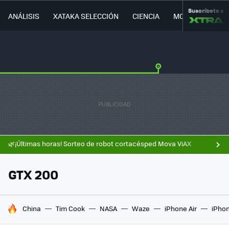
Suscríbete a
ANÁLISIS
XATAKA SELECCIÓN
CIENCIA
MOVILIDAD
🌿¡Últimas horas! Sorteo de robot cortacésped Mova ViAX
GTX 200
HOY SE HABLA DE
China
Tim Cook
NASA
Waze
iPhone Air
iPhon