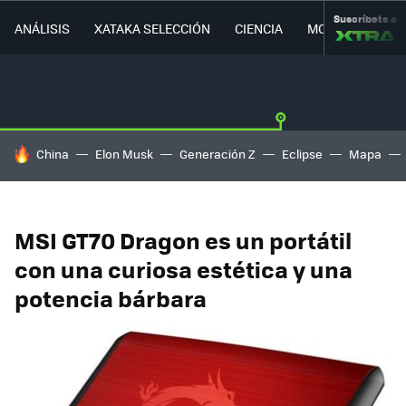
Suscríbete a
ANÁLISIS
XATAKA SELECCIÓN
CIENCIA
MOVILIDAD
HOY SE HABLA DE
China
Elon Musk
Generación Z
Eclipse
Mapa
MSI GT70 Dragon es un portátil
con una curiosa estética y una
potencia bárbara