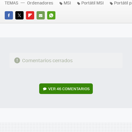
TEMAS
Ordenadores
MSI
Portátil MSI
Portátil 
FACEBOOK
TWITTER
FLIPBOARD
E-
WHATSAPP
MAIL
Comentarios cerrados
VER
46 COMENTARIOS