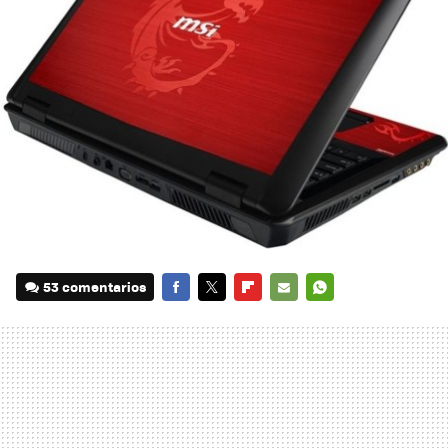
53 comentarios
FACEBOOK
TWITTER
FLIPBOARD
E-
WHATSAPP
MAIL