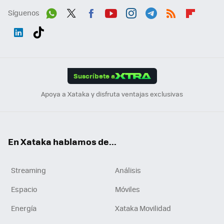
Síguenos
Wh
Twit
Fac
You
Inst
Tele
RSS
Flip
ats
ter
ebo
tub
agr
gra
boa
Link
Tikt
App
ok
e
am
m
rd
edI
ok
Suscríbete a
n
Apoya a Xataka y disfruta ventajas exclusivas
En Xataka hablamos de...
Streaming
Análisis
Espacio
Móviles
Energía
Xataka Movilidad