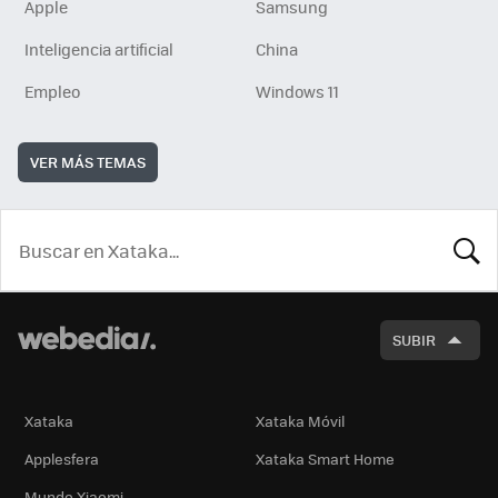
Apple
Samsung
Inteligencia artificial
China
Empleo
Windows 11
VER MÁS TEMAS
BUSCA
SUBIR
Xataka
Xataka Móvil
Applesfera
Xataka Smart Home
Mundo Xiaomi