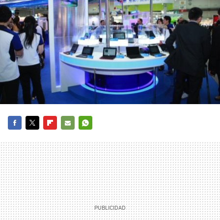
FACEBOOK
TWITTER
FLIPBOARD
E-
WHATSAPP
MAIL