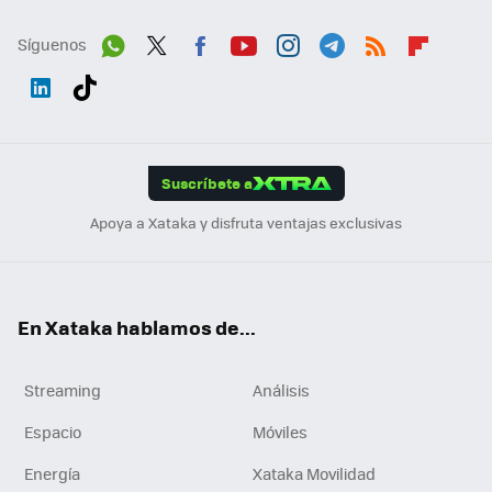
Síguenos
Wh
Twit
Fac
You
Inst
Tele
RSS
Flip
ats
ter
ebo
tub
agr
gra
boa
Link
Tikt
App
ok
e
am
m
rd
edI
ok
Suscríbete a
n
Apoya a Xataka y disfruta ventajas exclusivas
En Xataka hablamos de...
Streaming
Análisis
Espacio
Móviles
Energía
Xataka Movilidad