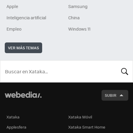
Apple
Samsung
Inteligencia artificial
China
Empleo
Windows 11
VER MÁS TEMAS
BUSCA
SUBIR
Xataka
Xataka Móvil
Applesfera
Xataka Smart Home