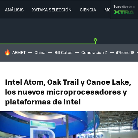
Suscríbete a
ANÁLISIS
XATAKA SELECCIÓN
CIENCIA
MOVILIDAD
HOY SE HABLA DE
AEMET
China
Bill Gates
Generación Z
iPhone 18
Intel Atom, Oak Trail y Canoe Lake,
los nuevos microprocesadores y
plataformas de Intel