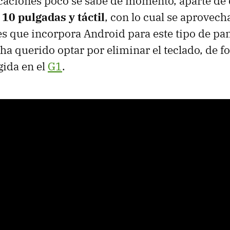
icaciones poco se sabe de momento, aparte de 
 10 pulgadas y táctil
, con lo cual se aprovech
s que incorpora Android para este tipo de pan
ha querido optar por eliminar el teclado, de f
gida en el
G1
.