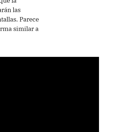
que la
arán las
tallas. Parece
orma similar a