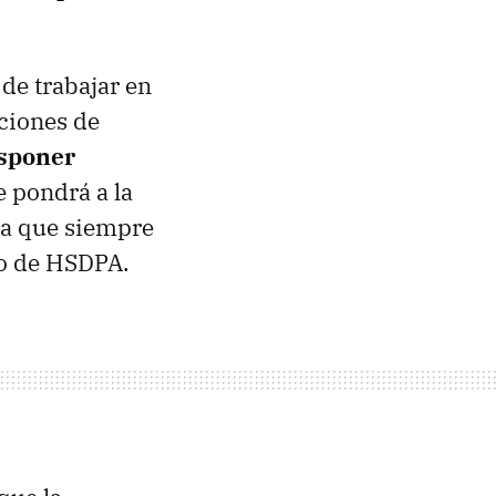
de trabajar en
aciones de
sponer
se pondrá a la
ma que siempre
 o de
HSDPA
.