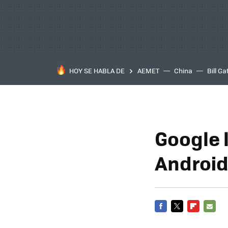
HOY SE HABLA DE
AEMET
China
Bill Ga
Google 
Androi
FACEBOOK
TWITTER
FLIPBOARD
E-