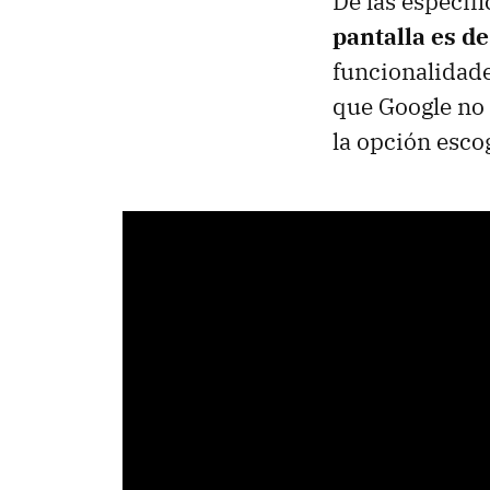
De las especif
pantalla es de
funcionalidade
que Google no 
la opción esco