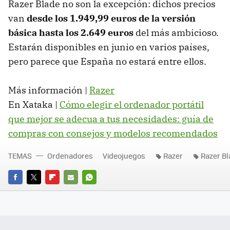
Razer Blade no son la excepción: dichos precios
van
desde los 1.949,99 euros de la versión
básica hasta los 2.649 euros
del más ambicioso.
Estarán disponibles en junio en varios países,
pero parece que España no estará entre ellos.
Más información |
Razer
En Xataka |
Cómo elegir el ordenador portátil
que mejor se adecua a tus necesidades: guía de
compras con consejos y modelos recomendados
TEMAS
Ordenadores
Videojuegos
Razer
Razer B
FACEBOOK
TWITTER
FLIPBOARD
E-
WHATSAPP
MAIL