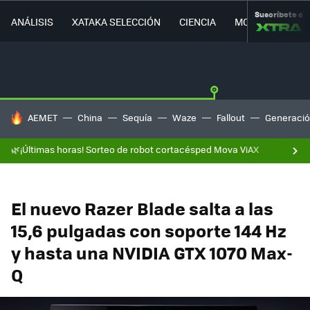
Suscríbete a
ANÁLISIS
XATAKA SELECCIÓN
CIENCIA
MOVILIDAD
HOY SE HABLA DE
AEMET
China
Sequía
Waze
Fallout
Generació
🌿¡Últimas horas! Sorteo de robot cortacésped Mova ViAX
El nuevo Razer Blade salta a las
15,6 pulgadas con soporte 144 Hz
y hasta una NVIDIA GTX 1070 Max-
Q