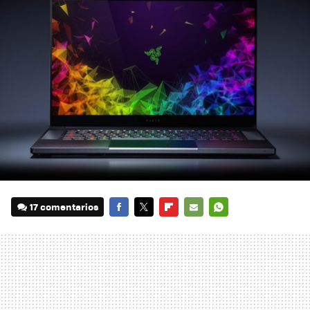
17 comentarios
FACEBOOK
TWITTER
FLIPBOARD
E-
WHATSAPP
MAIL