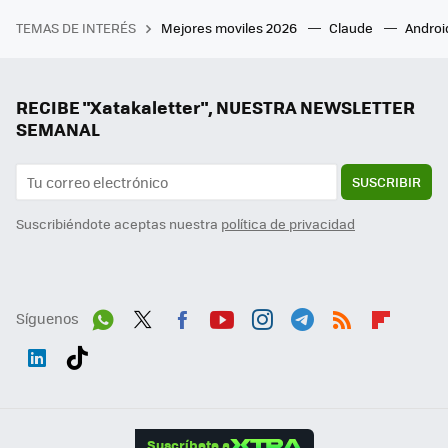
TEMAS DE INTERÉS
Mejores moviles 2026
Claude
Androi
RECIBE "Xatakaletter", NUESTRA NEWSLETTER
SEMANAL
SUSCRIBIR
Suscribiéndote aceptas nuestra
política de privacidad
Síguenos
Wh
Twit
Fac
You
Inst
Tele
RSS
Flip
ats
ter
ebo
tub
agr
gra
boa
Link
Tikt
App
ok
e
am
m
rd
edI
ok
Suscríbete a