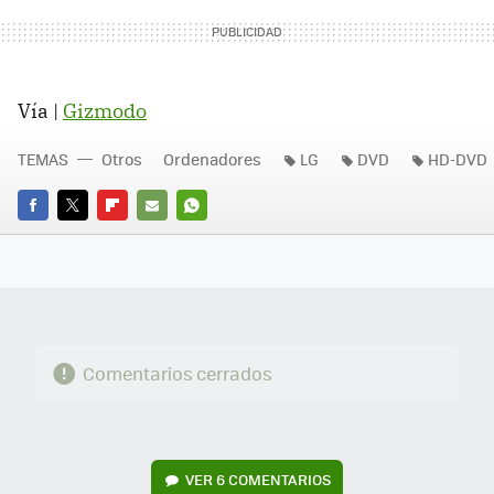
Vía |
Gizmodo
TEMAS
Otros
Ordenadores
LG
DVD
HD-DVD
FACEBOOK
TWITTER
FLIPBOARD
E-
WHATSAPP
MAIL
Comentarios cerrados
VER
6 COMENTARIOS