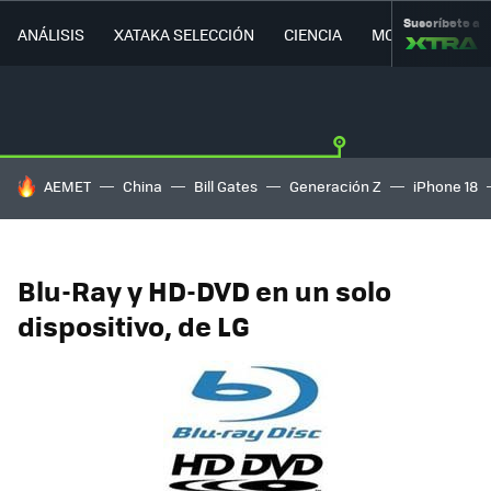
Suscríbete a
ANÁLISIS
XATAKA SELECCIÓN
CIENCIA
MOVILIDAD
HOY SE HABLA DE
AEMET
China
Bill Gates
Generación Z
iPhone 18
Blu-Ray y HD-DVD en un solo
dispositivo, de LG