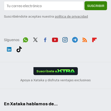
SUSCRIBIR
Suscribiéndote aceptas nuestra
política de privacidad
Síguenos
Wh
Twit
Fac
You
Inst
Tele
RSS
Flip
ats
ter
ebo
tub
agr
gra
boa
Link
Tikt
App
ok
e
am
m
rd
edI
ok
Suscríbete a
n
Apoya a Xataka y disfruta ventajas exclusivas
En Xataka hablamos de...