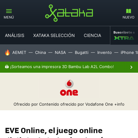
MENÚ
NUEVO
Suscríbete a
ANÁLISIS
XATAKA SELECCIÓN
CIENCIA
MOVILIDAD
HOY SE HABLA DE
AEMET
China
NASA
Bugatti
Invento
iPhone 1
🖨️ ¡Sorteamos una impresora 3D Bambu Lab A2L Combo!
Ofrecido por Contenido ofrecido por Vodafone One
+info
EVE Online, el juego online