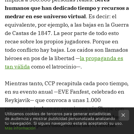
humanos que han dedicado tiempo y recursos a
medrar en ese universo virtual
. Es decir: el
equivalente, por ejemplo, a las bajas en la Guerra
de Castas de 1847. La peor parte de todo esto
recae sobre los propios jugadores. Porque en
todo conflicto hay bajas. Los caídos son llamados
héroes en pos de la libertad —
la propaganda es
tan válida
como el latrocinio—.
Mientras tanto, CCP recapitula cada poco tiempo,
en su evento anual —EVE Fanfest, celebrado en
Reykjavik— que convoca a unas 1.000
personas e incluso en reuniones vía Skype con
Utilizamos cookies de terceros para generar estadísticas
los popes de cada facción.
Porque incluso los
de audiencia y mostrar publicidad personalizada analizando
tu navegación. Si sigues navegando estarás aceptando su uso.
líderes más poderosos temen las revueltas
.
Más información