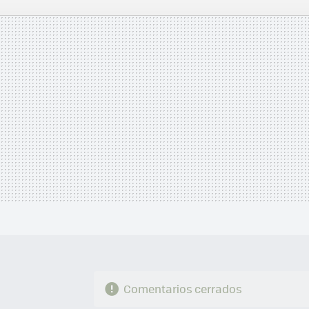
FACEBOOK
TWITTER
FLIPBOARD
E-
MAIL
Comentarios cerrados