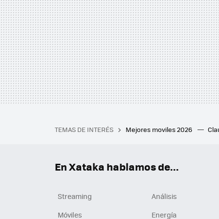
TEMAS DE INTERÉS
Mejores moviles 2026
Cl
iPhone plegable
Playstat
Mejores smartwatch
Auri
En Xataka hablamos de...
Streaming
Análisis
Móviles
Energía