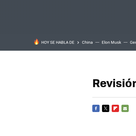
HOY SE HABLA DE
China
Elon Musk
Ge
Revisió
FACEBOOK
TWITTER
FLIPBOARD
E-
MAIL