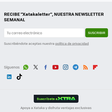
RECIBE "Xatakaletter", NUESTRA NEWSLETTER
SEMANAL
SUSCRIBIR
Suscribiéndote aceptas nuestra
política de privacidad
Síguenos
Wh
Twit
Fac
You
Inst
Tele
RSS
Flip
ats
ter
ebo
tub
agr
gra
boa
Link
Tikt
App
ok
e
am
m
rd
edI
ok
Suscríbete a
n
Apoya a Xataka y disfruta ventajas exclusivas