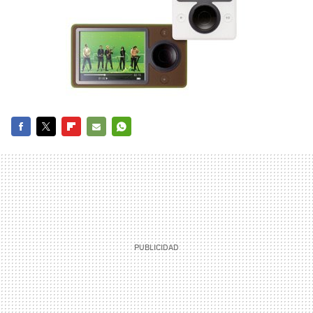
FACEBOOK
TWITTER
FLIPBOARD
E-
WHATSAPP
MAIL