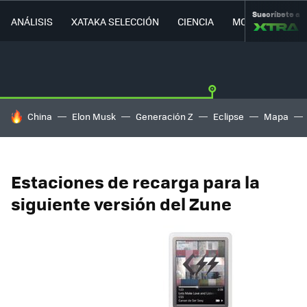
Suscríbete a
ANÁLISIS
XATAKA SELECCIÓN
CIENCIA
MOVILIDAD
HOY SE HABLA DE
China
Elon Musk
Generación Z
Eclipse
Mapa
Estaciones de recarga para la
siguiente versión del Zune