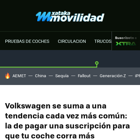
Suscríbete a
PRUEBAS DE COCHES
CIRCULACION
TRUCOS MOTOR
HOY SE HABLA DE
AEMET
China
Sequía
Fallout
Generación Z
iP
Volkswagen se suma a una
tendencia cada vez más común:
la de pagar una suscripción para
que tu coche corra más