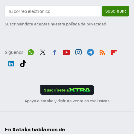
SUSCRIBIR
Suscribiéndote aceptas nuestra
política de privacidad
Síguenos
Wh
Twit
Fac
You
Inst
Tele
RSS
Flip
ats
ter
ebo
tub
agr
gra
boa
Link
Tikt
App
ok
e
am
m
rd
edI
ok
Suscríbete a
n
Apoya a Xataka y disfruta ventajas exclusivas
En Xataka hablamos de...