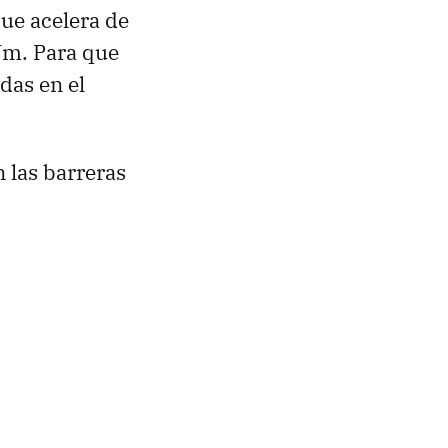
que acelera de
Nm. Para que
das en el
n las barreras