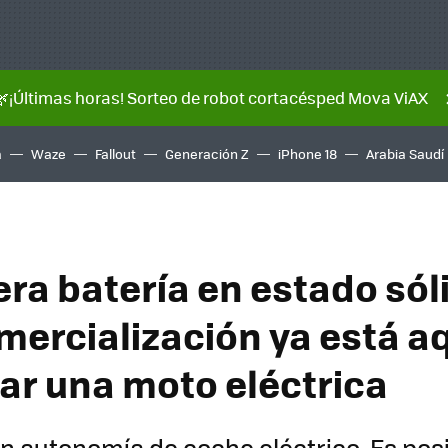
🌿¡Últimas horas! Sorteo de robot cortacésped Mova ViAX
a
Waze
Fallout
Generación Z
iPhone 18
Arabia Saudí
ra batería en estado sóli
ercialización ya está aqu
var una moto eléctrica
 autonomía de coche eléctrico. Es posi