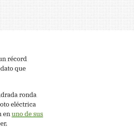
un récord
 dato que
ndrada ronda
oto eléctrica
n en
uno de sus
er.