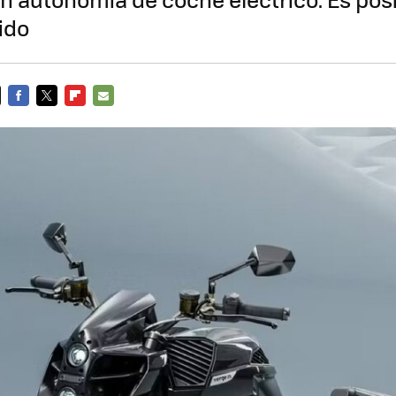
ido
FACEBOOK
TWITTER
FLIPBOARD
E-
MAIL