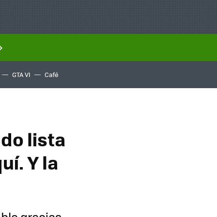
GTA VI
Café
do lista
í. Y la
ble gracias