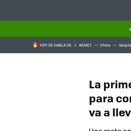
HOY SE HABLA DE
AEMET
China
Sequí
La prime
para com
va a lle
Una moto con