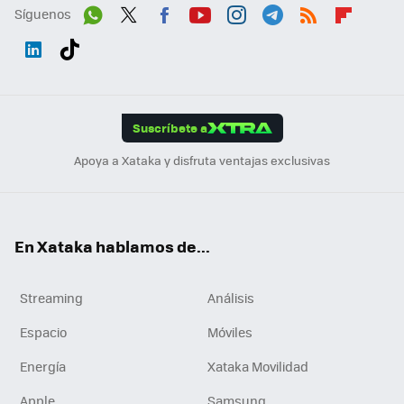
Síguenos
Wh
Twit
Fac
You
Inst
Tele
RSS
Flip
ats
ter
ebo
tub
agr
gra
boa
Link
Tikt
App
ok
e
am
m
rd
edI
ok
Suscríbete a
n
Apoya a Xataka y disfruta ventajas exclusivas
En Xataka hablamos de...
Streaming
Análisis
Espacio
Móviles
Energía
Xataka Movilidad
Apple
Samsung