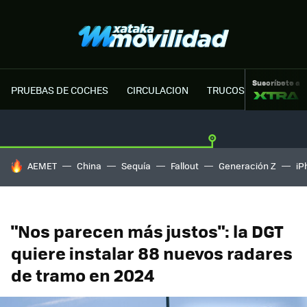
Suscríbete a
PRUEBAS DE COCHES
CIRCULACION
TRUCOS MOTOR
HOY SE HABLA DE
AEMET
China
Sequía
Fallout
Generación Z
iP
"Nos parecen más justos": la DGT
quiere instalar 88 nuevos radares
de tramo en 2024