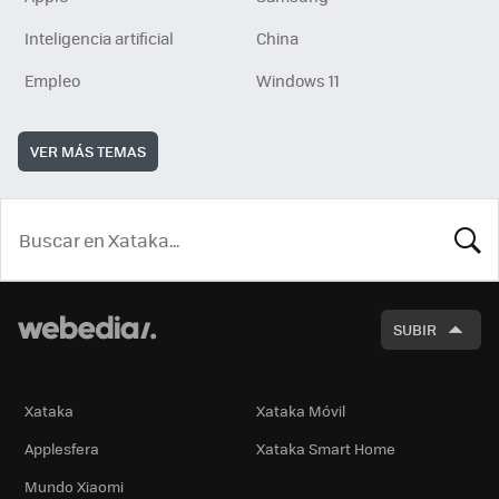
Inteligencia artificial
China
Empleo
Windows 11
VER MÁS TEMAS
BUSCA
SUBIR
Xataka
Xataka Móvil
Applesfera
Xataka Smart Home
Mundo Xiaomi