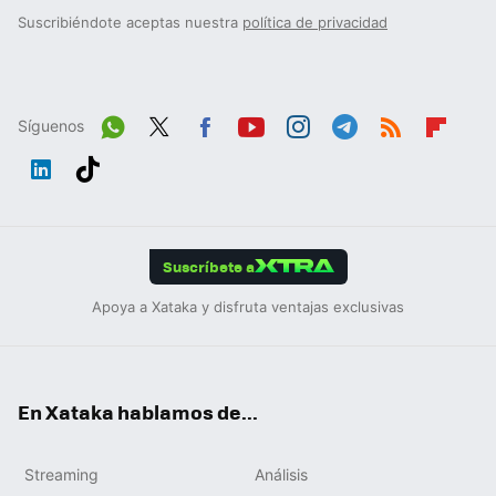
Suscribiéndote aceptas nuestra
política de privacidad
Síguenos
Wh
Twit
Fac
You
Inst
Tele
RSS
Flip
ats
ter
ebo
tub
agr
gra
boa
Link
Tikt
App
ok
e
am
m
rd
edIn
ok
Suscríbete a
Apoya a Xataka y disfruta ventajas exclusivas
En Xataka hablamos de...
Streaming
Análisis