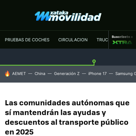
Suscríbete a
PRUEBAS DE COCHES
CIRCULACION
TRUCOS MOTOR
HOY SE HABLA DE
AEMET
China
Generación Z
iPhone 17
Samsung G
Las comunidades autónomas que
sí mantendrán las ayudas y
descuentos al transporte público
en 2025