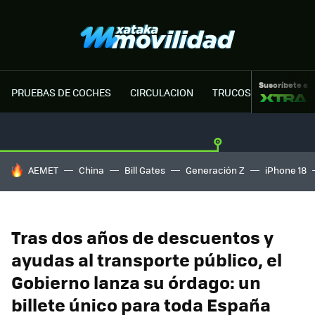
Suscríbete a
PRUEBAS DE COCHES
CIRCULACION
TRUCOS MOTOR
HOY SE HABLA DE
AEMET
China
Bill Gates
Generación Z
iPhone 18
Tras dos años de descuentos y
ayudas al transporte público, el
Gobierno lanza su órdago: un
billete único para toda España