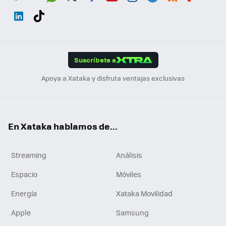
Wh
Twit
Fac
You
Inst
Tele
RSS
Flip
ats
ter
ebo
tub
agr
gra
boa
Link
Tikt
App
ok
e
am
m
rd
edI
ok
Suscríbete a
n
Apoya a Xataka y disfruta ventajas exclusivas
En Xataka hablamos de...
Streaming
Análisis
Espacio
Móviles
Energía
Xataka Movilidad
Apple
Samsung