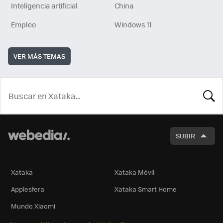
Inteligencia artificial
China
Empleo
Windows 11
VER MÁS TEMAS
BUSCA
SUBIR
Xataka
Xataka Móvil
Applesfera
Xataka Smart Home
Mundo Xiaomi