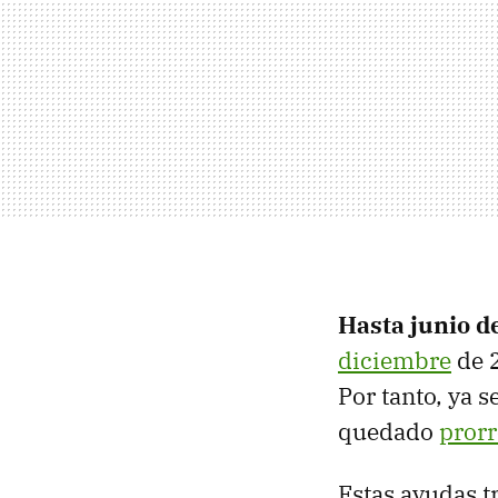
Hasta junio d
diciembre
de 2
Por tanto, ya s
quedado
prorr
Estas ayudas tr