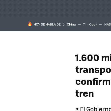
HOY SE HABLA DE
China
Tim Cook
NAS
1.600 mi
transpo
confirm
tren
El Gobierno