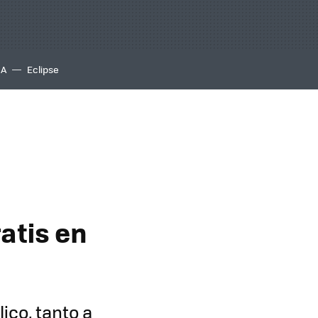
IA
Eclipse
atis en
ico, tanto a