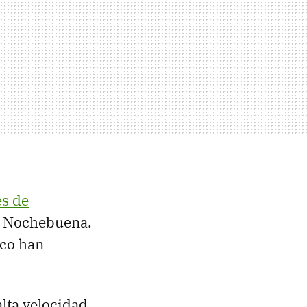
s de
e Nochebuena.
ico han
alta velocidad,