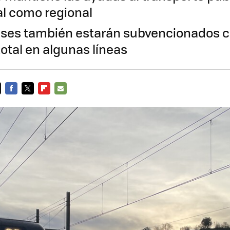
al como regional
ses también estarán subvencionados c
otal en algunas líneas
FACEBOOK
TWITTER
FLIPBOARD
E-
MAIL