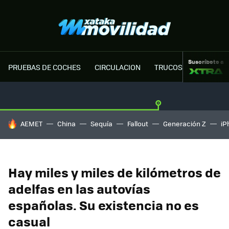
Suscríbete a
PRUEBAS DE COCHES
CIRCULACION
TRUCOS MOTOR
HOY SE HABLA DE
AEMET
China
Sequía
Fallout
Generación Z
iP
Hay miles y miles de kilómetros de
adelfas en las autovías
españolas. Su existencia no es
casual