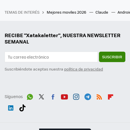
TEMAS DE INTERÉS
Mejores moviles 2026
Claude
Androi
RECIBE "Xatakaletter", NUESTRA NEWSLETTER
SEMANAL
SUSCRIBIR
Suscribiéndote aceptas nuestra
política de privacidad
Síguenos
Wh
Twit
Fac
You
Inst
Tele
RSS
Flip
ats
ter
ebo
tub
agr
gra
boa
Link
Tikt
App
ok
e
am
m
rd
edI
ok