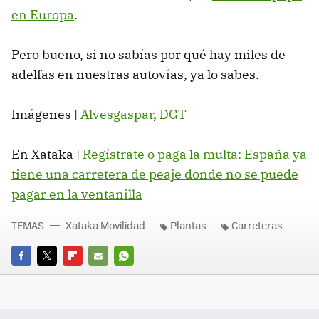
en Europa
.
Pero bueno, si no sabías por qué hay miles de
adelfas en nuestras autovías, ya lo sabes.
Imágenes |
Alvesgaspar
,
DGT
En Xataka |
Regístrate o paga la multa: España ya
tiene una carretera de peaje donde no se puede
pagar en la ventanilla
TEMAS
Xataka Movilidad
Plantas
Carreteras
FACEBOOK
TWITTER
FLIPBOARD
E-
WHATSAPP
MAIL