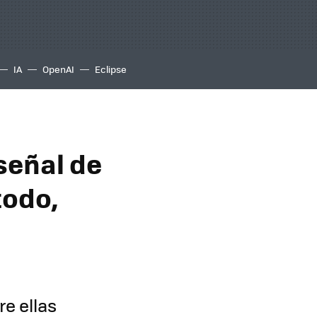
IA
OpenAI
Eclipse
señal de
todo,
e ellas