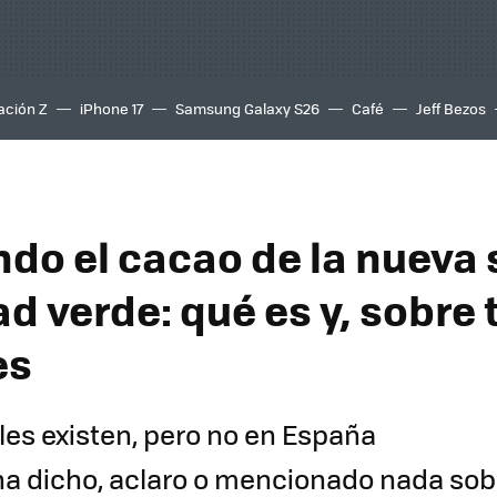
ación Z
iPhone 17
Samsung Galaxy S26
Café
Jeff Bezos
ndo el cacao de la nueva 
d verde: qué es y, sobre 
es
les existen, pero no en España
ha dicho, aclaro o mencionado nada sobr