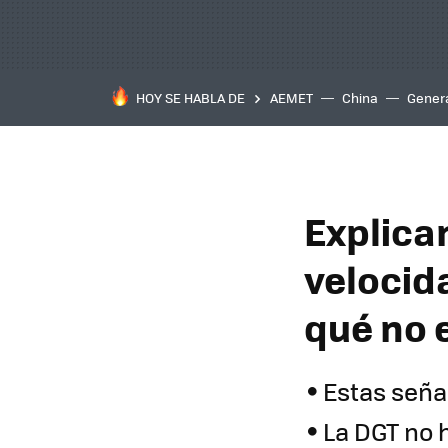
HOY SE HABLA DE
AEMET
China
Gener
Explica
velocida
qué no 
Estas seña
La DGT no 