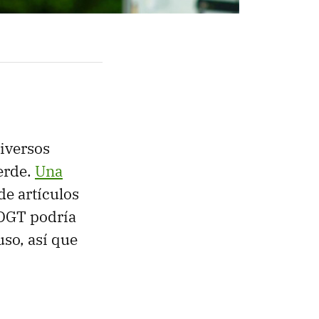
diversos
erde.
Una
de artículos
 DGT podría
uso, así que