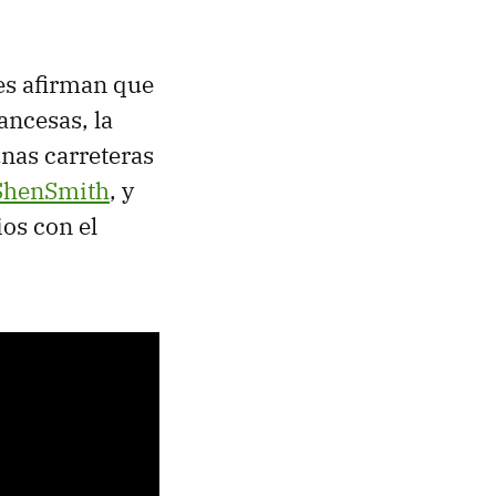
es afirman que
ancesas, la
unas carreteras
 ShenSmith
, y
os con el