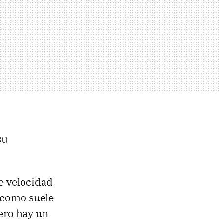
su
e velocidad
, como suele
pero hay un