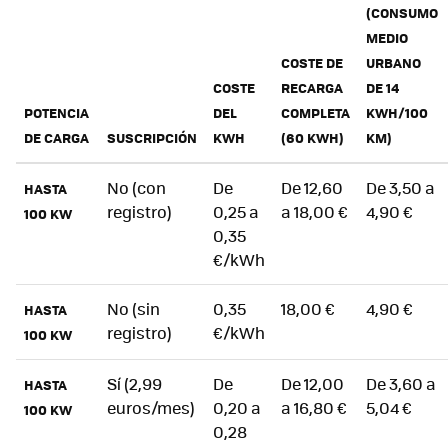
(CONSUMO
MEDIO
COSTE DE
URBANO
COSTE
RECARGA
DE 14
POTENCIA
DEL
COMPLETA
KWH/100
DE CARGA
SUSCRIPCIÓN
KWH
(60 KWH)
KM)
No (con
De
De 12,60
De 3,50 a
HASTA
registro)
0,25 a
a 18,00 €
4,90 €
100 KW
0,35
€/kWh
No (sin
0,35
18,00 €
4,90 €
HASTA
registro)
€/kWh
100 KW
Sí (2,99
De
De 12,00
De 3,60 a
HASTA
euros/mes)
0,20 a
a 16,80 €
5,04 €
100 KW
0,28