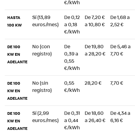
€/kWh
Sí (13,89
De 0,12
De 7,20 €
De 1,68 a
HASTA
euros/mes)
a 0,18
a 10,80 €
2,52 €
100 KW
€/kWh
No (con
De
De 19,80
De 5,46 a
DE 100
registro)
0,39 a
a 28,20 €
7,70 €
KW EN
0,55
ADELANTE
€/kWh
No (sin
0,55
28,20 €
7,70 €
DE 100
registro)
€/kWh
KW EN
ADELANTE
Sí (2,99
De 0,31
De 18,60
De 4,34 a
DE 100
euros/mes)
a 0,44
a 26,40 €
6,16 €
KW EN
€/kWh
ADELANTE