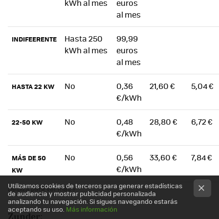
kWh al mes
euros
al mes
Hasta 250
99,99
INDIFEERENTE
kWh al mes
euros
al mes
No
0,36
21,60 €
5,04 €
HASTA 22 KW
€/kWh
No
0,48
28,80 €
6,72 €
22-50 KW
€/kWh
No
0,56
33,60 €
7,84 €
MÁS DE 50
€/kWh
KW
Utilizamos cookies de terceros para generar estadísticas
de audiencia y mostrar publicidad personalizada
analizando tu navegación. Si sigues navegando estarás
aceptando su uso.
Más información
Zunder
: