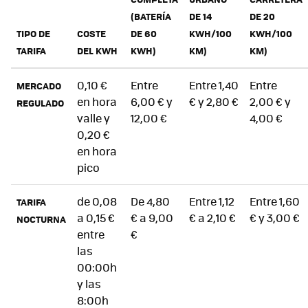
(BATERÍA
DE 14
DE 20
TIPO DE
COSTE
DE 60
KWH/100
KWH/100
TARIFA
DEL KWH
KWH)
KM)
KM)
0,10 €
Entre
Entre 1,40
Entre
MERCADO
en hora
6,00 € y
€ y 2,80 €
2,00 € y
REGULADO
valle y
12,00 €
4,00 €
0,20 €
en hora
pico
de 0,08
De 4,80
Entre 1,12
Entre 1,60
TARIFA
a 0,15 €
€ a 9,00
€ a 2,10 €
€ y 3,00 €
NOCTURNA
entre
€
las
00:00h
y las
8:00h