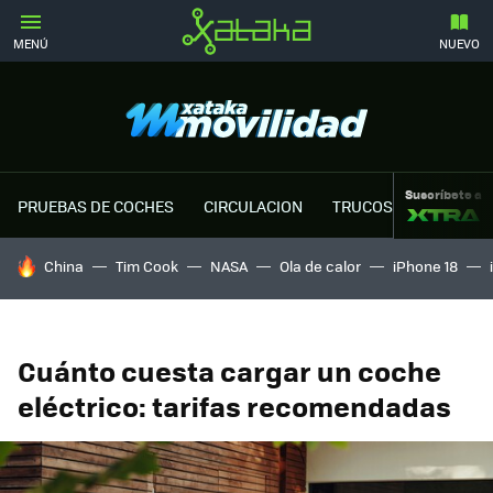
MENÚ
NUEVO
Suscríbete a
PRUEBAS DE COCHES
CIRCULACION
TRUCOS MOTOR
HOY SE HABLA DE
China
Tim Cook
NASA
Ola de calor
iPhone 18
Cuánto cuesta cargar un coche
eléctrico: tarifas recomendadas