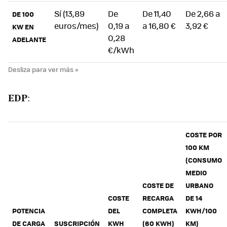
Sí (13,89
De
De 11,40
De 2,66 a
DE 100
euros/mes)
0,19 a
a 16,80 €
3,92 €
KW EN
0,28
ADELANTE
€/kWh
EDP
:
COSTE POR
100 KM
(CONSUMO
MEDIO
COSTE DE
URBANO
COSTE
RECARGA
DE 14
POTENCIA
DEL
COMPLETA
KWH/100
DE CARGA
SUSCRIPCIÓN
KWH
(60 KWH)
KM)