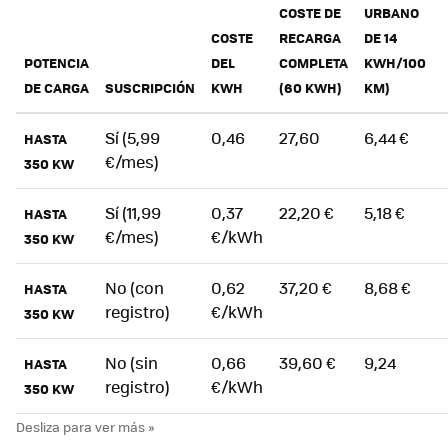
COSTE DE
URBANO
COSTE
RECARGA
DE 14
POTENCIA
DEL
COMPLETA
KWH/100
DE CARGA
SUSCRIPCIÓN
KWH
(60 KWH)
KM)
Sí (5,99
0,46
27,60
6,44 €
HASTA
€/mes)
350 KW
Sí (11,99
0,37
22,20 €
5,18 €
HASTA
€/mes)
€/kWh
350 KW
No (con
0,62
37,20 €
8,68 €
HASTA
registro)
€/kWh
350 KW
No (sin
0,66
39,60 €
9,24
HASTA
registro)
€/kWh
350 KW