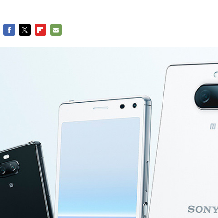
FACEBOOK
TWITTER
FLIPBOARD
E-
MAIL