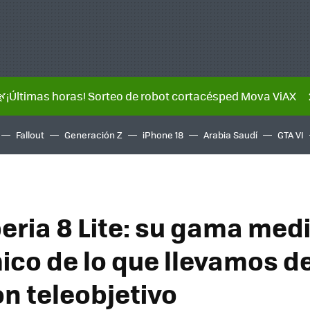
🌿¡Últimas horas! Sorteo de robot cortacésped Mova ViAX
Fallout
Generación Z
iPhone 18
Arabia Saudí
GTA VI
eria 8 Lite: su gama med
co de lo que llevamos d
on teleobjetivo