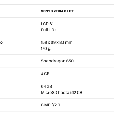
SONY XPERIA 8 LITE
LCD 6"
Full HD+
158 x 69 x 8,1 mm
SO
170 g.
Snapdragon 630
4 GB
64 GB
MicroSD hasta 512 GB
8 MP f/2.0