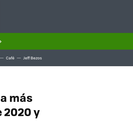
Café
Jeff Bezos
ia más
e 2020 y