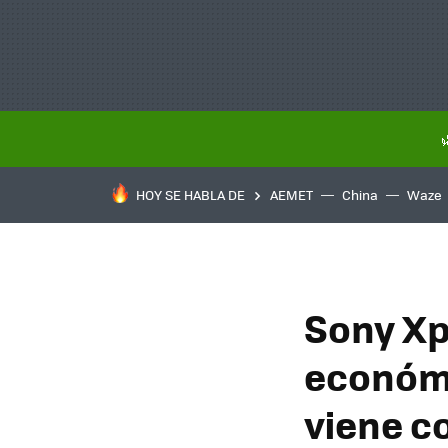
HOY SE HABLA DE
AEMET
China
Waze
Sony Xp
económi
viene c