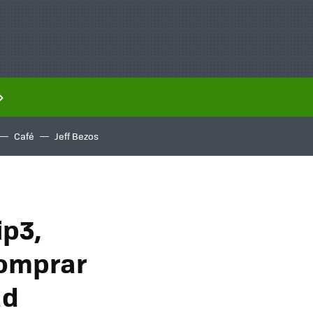
Café
Jeff Bezos
ip3,
comprar
ad