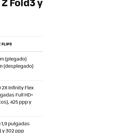
Z Fold3 y
 FLIP3
 mm (plegado)
mm (desplegado)
X Infinity Flex
lgadas Full HD+
os), 425 ppp y
 1,9 pulgadas
) y 302 ppp