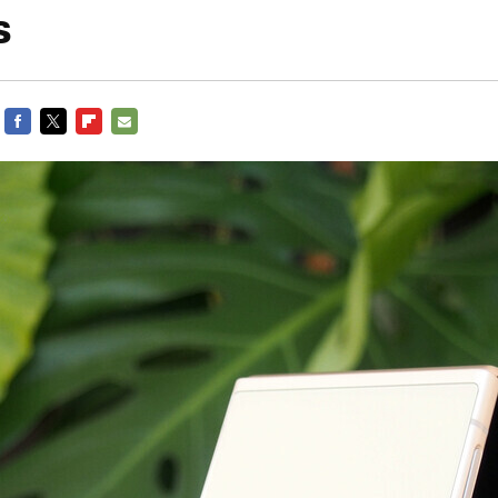
s
FACEBOOK
TWITTER
FLIPBOARD
E-
MAIL