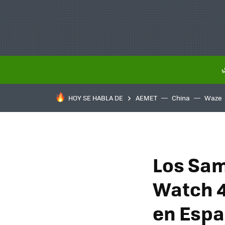
HOY SE HABLA DE
AEMET
China
Waze
Los Sam
Watch 4
en Espa