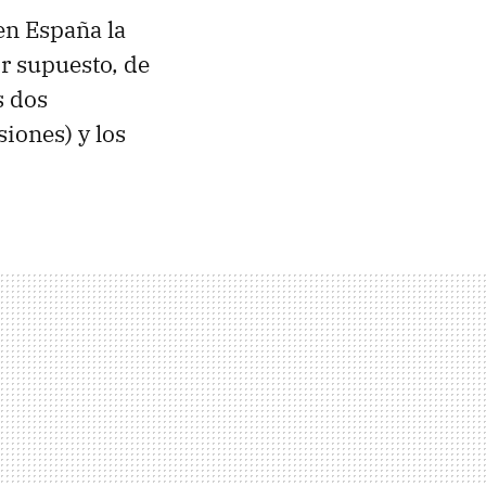
en España la
r supuesto, de
s dos
iones) y los