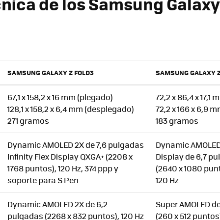
cnica de los Samsung Galaxy 
SAMSUNG GALAXY Z FOLD3
SAMSUNG GALAXY Z
67,1 x 158,2 x 16 mm (plegado)
72,2 x 86,4 x 17,1
128,1 x 158,2 x 6,4 mm (desplegado)
72,2 x 166 x 6,9 
271 gramos
183 gramos
Dynamic AMOLED 2X de 7,6 pulgadas
Dynamic AMOLED 2
Infinity Flex Display QXGA+ (2208 x
Display de 6,7 pu
1768 puntos), 120 Hz, 374 ppp y
(2640 x 1080 punt
soporte para S Pen
120 Hz
Dynamic AMOLED 2X de 6,2
Super AMOLED de
pulgadas (2268 x 832 puntos), 120 Hz
(260 x 512 puntos