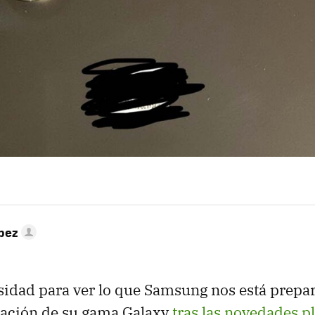
pez
osidad para ver lo que Samsung nos está prepa
ación de su gama Galaxy
tras las novedades p