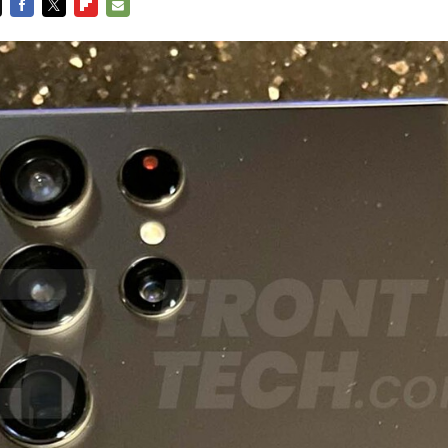
FACEBOOK
TWITTER
FLIPBOARD
E-
MAIL