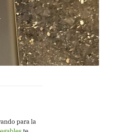
rando para la
legables
te