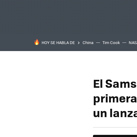
HOY SE HABLA DE
China
Tim Cook
NAS
El Sams
primera
un lanz