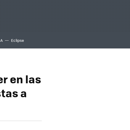
IA
Eclipse
r en las
tas a