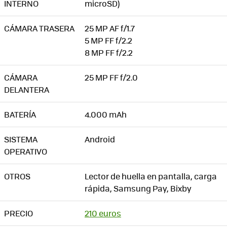
INTERNO
microSD)
CÁMARA TRASERA
25 MP AF f/1.7
5 MP FF f/2.2
8 MP FF f/2.2
CÁMARA
25 MP FF f/2.0
DELANTERA
BATERÍA
4.000 mAh
SISTEMA
Android
OPERATIVO
OTROS
Lector de huella en pantalla, carga
rápida, Samsung Pay, Bixby
PRECIO
210 euros