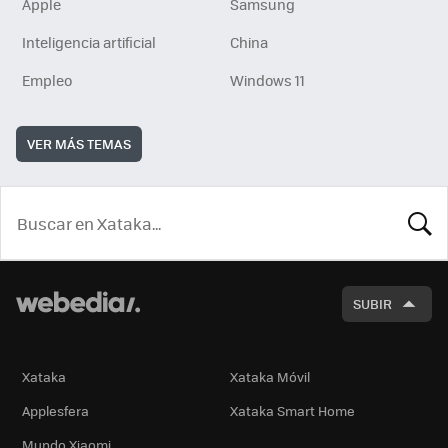
Apple
Samsung
Inteligencia artificial
China
Empleo
Windows 11
VER MÁS TEMAS
BUSCA
SUBIR
Xataka
Xataka Móvil
Applesfera
Xataka Smart Home
Mundo Xiaomi