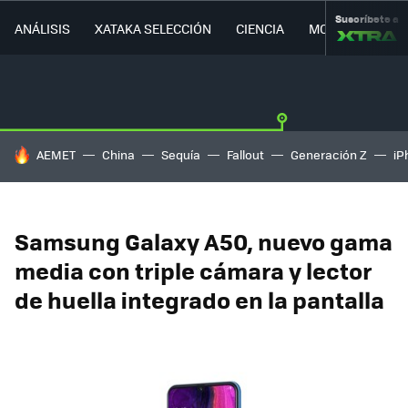
Suscríbete a
ANÁLISIS
XATAKA SELECCIÓN
CIENCIA
MOVILIDAD
HOY SE HABLA DE
AEMET
China
Sequía
Fallout
Generación Z
iP
Samsung Galaxy A50, nuevo gama
media con triple cámara y lector
de huella integrado en la pantalla