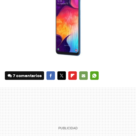
7 comentarios
FACEBOOK
TWITTER
FLIPBOARD
E-
WHATSAPP
MAIL