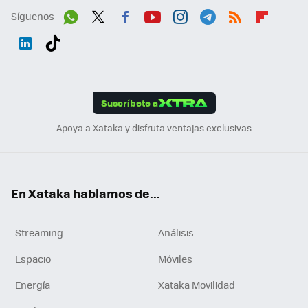
Síguenos
Wh
Twit
Fac
You
Inst
Tele
RSS
Flip
ats
ter
ebo
tub
agr
gra
boa
Link
Tikt
App
ok
e
am
m
rd
edI
ok
Suscríbete a
n
Apoya a Xataka y disfruta ventajas exclusivas
En Xataka hablamos de...
Streaming
Análisis
Espacio
Móviles
Energía
Xataka Movilidad